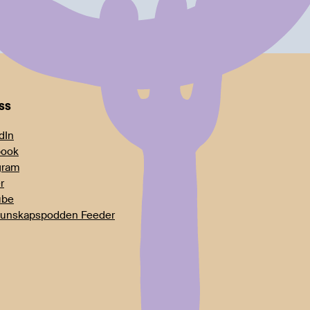
oss
dIn
book
gram
r
ube
unskapspodden Feeder