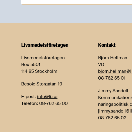
Livsmedels­företagen
Kontakt
Livsmedelsföretagen
Björn Hellman
Box 5501
VD
114 85 Stockholm
bjorn.hellman@l
08-762 65 01
Besök: Storgatan 19
Jimmy Sandell
E-post:
info@li.se
Kommunikations
Telefon: 08-762 65 00
näringspolitisk 
jimmy.sandell@li
08-762 65 02