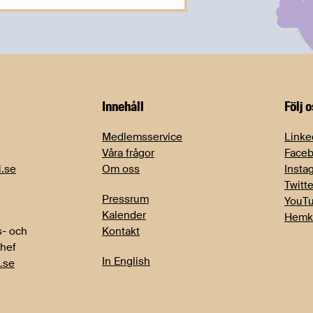
Innehåll
Följ 
Medlemsservice
Linke
Våra frågor
Face
i.se
Om oss
Insta
Twitte
Pressrum
YouT
Kalender
Hemk
- och
Kontakt
chef
In English
.se