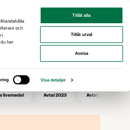
Nyhetsrum
Om oss
Tillåt alla
illhandahålla
ifierare och
Tillåt urval
vi
 du har
Avvisa
Rapporter
ring
Visa detaljer
e livsmedel
Avtal 2023
Avtal 2025