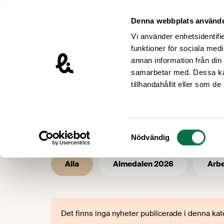
Hoppa till innehåll
Livsmedelsföretagen – till startsidan
Denna webbplats använde
Vi använder enhetsidentifie
funktioner för sociala medi
annan information från din
samarbetar med. Dessa kan
/
Livsmedelsföretagen
Våra frågor –
tillhandahållit eller som d
Mediakategor
Samtyckesval
Nödvändig
Alla
Almedalen 2026
Arbe
Det finns inga nyheter publicerade i denna kat