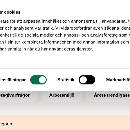
r cookies
Medlemsservice
Våra frågor
rare för att anpassa innehållet och annonserna till användarna, t
er och analysera vår trafik. Vi vidarebefordrar även sådana ident
 enhet till de sociala medier och annons- och analysföretag som 
 i sin tur kombinera informationen med annan information som
 Rapporter
e har samlat in när du har använt deras tjänster.
i:
Våra frågor – 
Inställningar
Statistik
Marknadsfö
tsgivarfrågor
Arbetsmiljö
Årets trendigast
egorin.