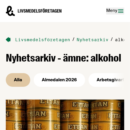
Hoppa till innehåll
Livsmedelsföretagen – till startsidan
Meny
/
/
Livsmedelsföretagen
Nyhetsarkiv
alkoh
Nyhetsarkiv - ämne: alkohol
Alla
Almedalen 2026
Arbetsgivarfrå