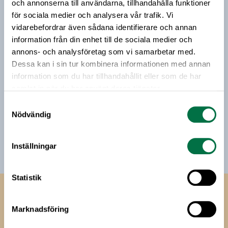
livsmedelsföretagande och den svenska
och annonserna till användarna, tillhandahålla funktioner
livsmedelsbranschen. När du anmäler dig till vårt
för sociala medier och analysera vår trafik. Vi
nyhetsbrev godkänner du Livsmedelsföretagens
vidarebefordrar även sådana identifierare och annan
hantering av personuppgifter.
information från din enhet till de sociala medier och
annons- och analysföretag som vi samarbetar med.
Dessa kan i sin tur kombinera informationen med annan
E-post:
information som du har tillhandahållit eller som de har
samlat in när du har använt deras tjänster.
Jag vill få relevant information från Livsmedelsföretagen
Samtyckesval
till min inkorg. Livsmedelsföretagen ska inte dela eller
Nödvändig
sälja min personliga information. Jag kan när som helst
avsluta prenumerationen.
Inställningar
Statistik
Livsmedels­företagen
Marknadsföring
Livsmedelsföretagen