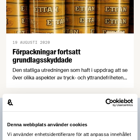
19 AUGUSTI 2020
Förpackningar fortsatt
grundlagsskyddade
Den statliga utredningen som haft i uppdrag att se
över olika aspekter av tryck- och yttrandefriheten
har den 18 augusti lämnat sitt förslag till
justitieminister Morgan Johansson. I utredningen
föreslås att förpackningar fortsatt ska vara
grundlagsskyddade.
Prenumerera på vårt nyhetsbrev
Denna webbplats använder cookies
Vårt nyhetsbrev kommer ut 3-4 gånger i månaden och
riktar sig till alla med ett intresse för
Vi använder enhetsidentifierare för att anpassa innehållet