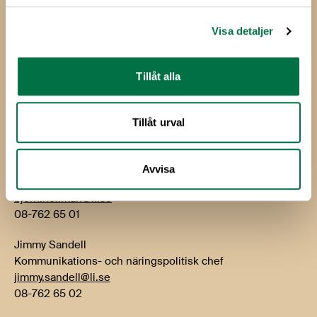
Box 5501
114 85 Stockholm
Visa detaljer
Besök: Storgatan 19
Tillåt alla
E-post:
info@li.se
Telefon: 08-762 65 00
Tillåt urval
Kontakt
Björn Hellman
Avvisa
VD
bjorn.hellman@li.se
08-762 65 01
Jimmy Sandell
Kommunikations- och näringspolitisk chef
jimmy.sandell@li.se
08-762 65 02