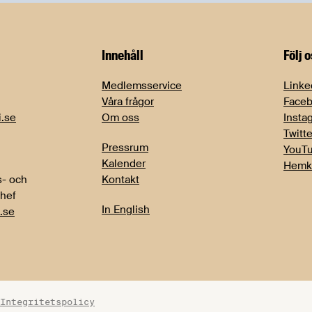
Innehåll
Följ 
Medlemsservice
Linke
Våra frågor
Face
i.se
Om oss
Insta
Twitte
Pressrum
YouT
Kalender
Hemk
- och
Kontakt
chef
In English
.se
Integritetspolicy