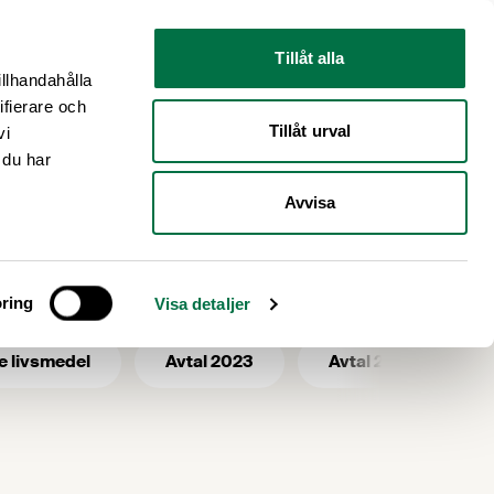
Nyhetsrum
Om oss
Tillåt alla
illhandahålla
ifierare och
Tillåt urval
vi
 du har
Avvisa
passning
ring
Visa detaljer
e livsmedel
Avtal 2023
Avtal 2025