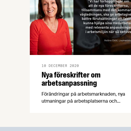
10 DECEMBER 2020
Nya föreskrifter om
arbetsanpassning
Förändringar på arbetsmarknaden, nya
utmaningar på arbetsplatserna och
otydlighet bland föreskrifterna. Efter 27
år har arbetsmiljöverket beslutat att
tiden är inne för en uppdatering och den
första december i år, beslutade man om