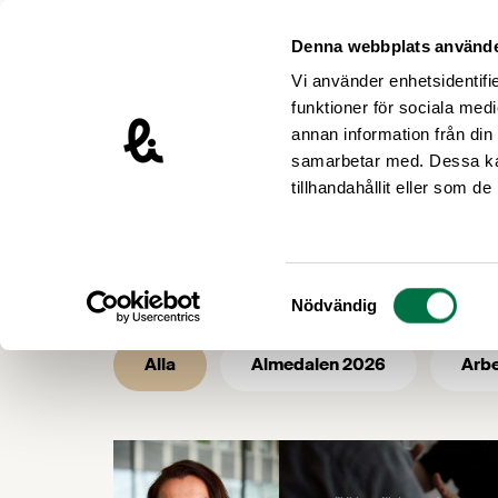
Hoppa till innehåll
Livsmedelsföretagen – till startsidan
Denna webbplats använde
Vi använder enhetsidentifie
funktioner för sociala medi
annan information från din
samarbetar med. Dessa kan
/
/
Livsmedelsföretagen
Nyhetsarkiv
tillhandahållit eller som d
Nyhetsarkiv 
Samtyckesval
Nödvändig
Alla
Almedalen 2026
Arbe