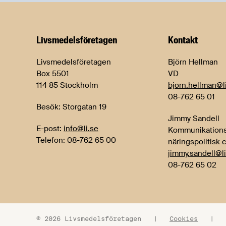
Livsmedels­företagen
Kontakt
Livsmedelsföretagen
Björn Hellman
Box 5501
VD
114 85 Stockholm
bjorn.hellman@l
08-762 65 01
Besök: Storgatan 19
Jimmy Sandell
E-post:
info@li.se
Kommunikations
Telefon: 08-762 65 00
näringspolitisk 
jimmy.sandell@li
08-762 65 02
© 2026 Livsmedelsföretagen
|
Cookies
|