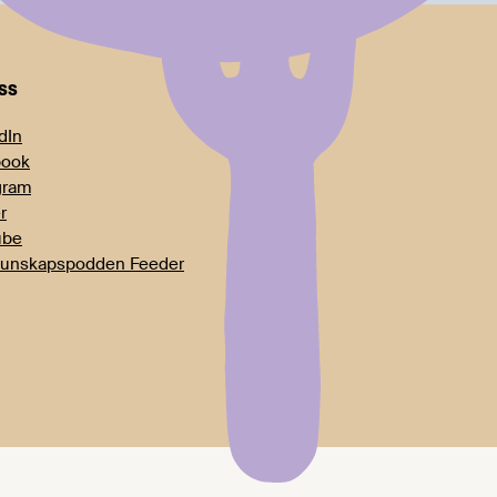
oss
dIn
book
gram
r
ube
unskapspodden Feeder