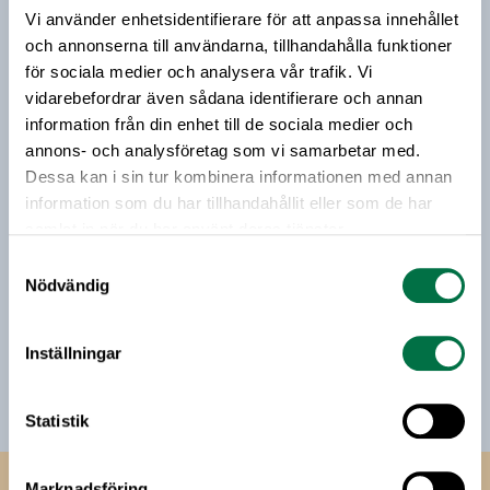
som ägs och drivs av Ellinor och Martin Isaksson.
Vi använder enhetsidentifierare för att anpassa innehållet
Vårt nyhetsbrev kommer ut 3-4 gånger i månaden och
och annonserna till användarna, tillhandahålla funktioner
riktar sig till alla med ett intresse för
för sociala medier och analysera vår trafik. Vi
livsmedelsföretagande och den svenska
vidarebefordrar även sådana identifierare och annan
livsmedelsbranschen. När du anmäler dig till vårt
information från din enhet till de sociala medier och
nyhetsbrev godkänner du Livsmedelsföretagens
annons- och analysföretag som vi samarbetar med.
hantering av personuppgifter.
Dessa kan i sin tur kombinera informationen med annan
information som du har tillhandahållit eller som de har
samlat in när du har använt deras tjänster.
E-post:
Samtyckesval
Nödvändig
Jag vill få relevant information från Livsmedelsföretagen
till min inkorg. Livsmedelsföretagen ska inte dela eller
sälja min personliga information. Jag kan när som helst
Inställningar
avsluta prenumerationen.
Statistik
Marknadsföring