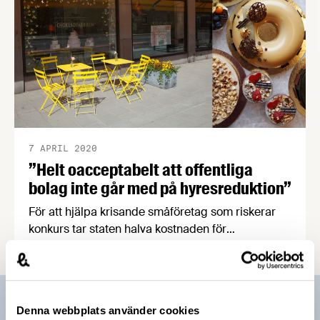
7 APRIL 2020
”Helt oacceptabelt att offentliga
bolag inte går med på hyresreduktion”
För att hjälpa krisande småföretag som riskerar
konkurs tar staten halva kostnaden för
hyressänkningar på upp till 50 procent av den
totala hyran. Men trots detta går många
hyresvärdar, däribland flera offentligt ägda
fastighetsbolag, inte med på att sänka hyran. Ett
Prenumerera på vårt nyhetsbrev
Denna webbplats använder cookies
av de drabbade företagen är Chokladfabriken