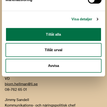
Livsmedels­företagen
Livsmedelsföretagen
Box 5501
Visa detaljer
114 85 Stockholm
Besök: Storgatan 19
Tillåt alla
E-post:
info@li.se
Telefon: 08-762 65 00
Tillåt urval
Kontakt
Avvisa
Björn Hellman
VD
bjorn.hellman@li.se
08-762 65 01
Jimmy Sandell
Kommunikations- och näringspolitisk chef