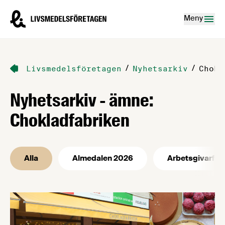
Hoppa till innehåll
Livsmedelsföretagen – till startsidan
Meny
/
/
Livsmedelsföretagen
Nyhetsarkiv
Chokl
Nyhetsarkiv - ämne:
Chokladfabriken
Alla
Almedalen 2026
Arbetsgivarfrå