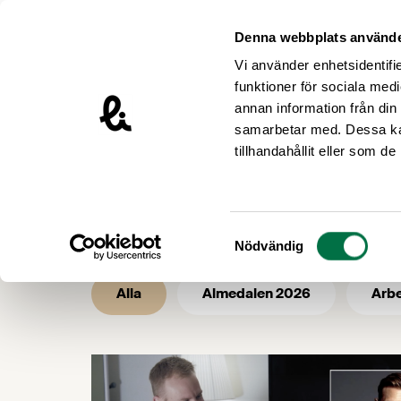
Hoppa till innehåll
Livsmedelsföretagen – till startsidan
Denna webbplats använde
Vi använder enhetsidentifie
funktioner för sociala medi
annan information från din
samarbetar med. Dessa kan
/
/
Livsmedelsföretagen
Nyhetsarkiv
tillhandahållit eller som d
Nyhetsarkiv 
Samtyckesval
Nödvändig
Alla
Almedalen 2026
Arbe