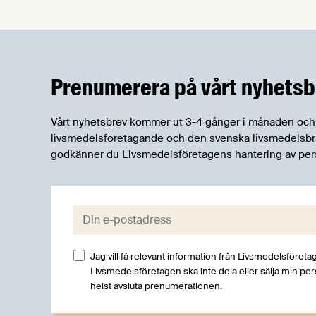
fullt möjligt. Om svenska
livsmedelsproducenter får rätt
förutsättningar kan de visa resten av
världen vägen till hållbar produktion.
Därför lanserar Livsmedelsföretagen
Prenumerera på vårt nyhetsb
idag den globala kampanjen "Eat a
Swede".
Vårt nyhetsbrev kommer ut 3-4 gånger i månaden och rik
livsmedelsföretagande och den svenska livsmedelsbran
godkänner du Livsmedelsföretagens hantering av per
E-post:
Jag vill få relevant information från Livsmedelsföretag
Livsmedelsföretagen ska inte dela eller sälja min pe
helst avsluta prenumerationen.