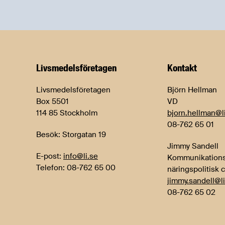
Livsmedels­företagen
Kontakt
Livsmedelsföretagen
Björn Hellman
Box 5501
VD
114 85 Stockholm
bjorn.hellman@l
08-762 65 01
Besök: Storgatan 19
Jimmy Sandell
E-post:
info@li.se
Kommunikations
Telefon: 08-762 65 00
näringspolitisk 
jimmy.sandell@li
08-762 65 02