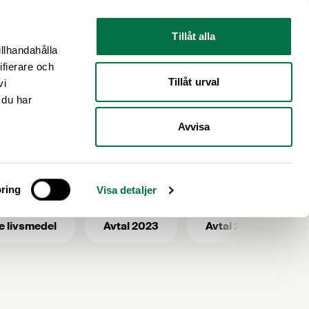
Nyhetsrum
Om oss
Tillåt alla
illhandahålla
ifierare och
Tillåt urval
vi
 du har
Avvisa
de
ring
Visa detaljer
e livsmedel
Avtal 2023
Avtal 2025