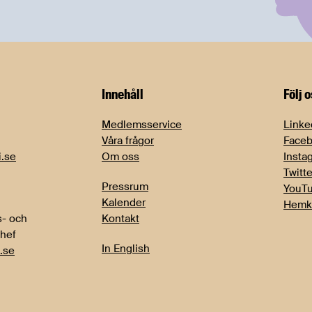
Innehåll
Följ 
Medlemsservice
Linke
Våra frågor
Face
i.se
Om oss
Insta
Twitte
Pressrum
YouT
Kalender
Hemk
- och
Kontakt
chef
In English
.se