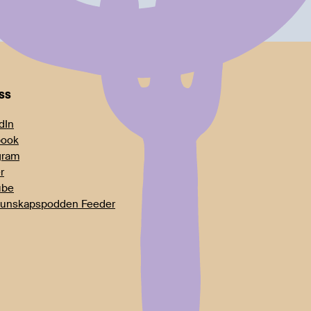
oss
dIn
book
gram
r
ube
unskapspodden Feeder