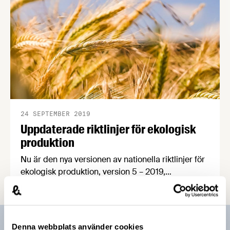
24 SEPTEMBER 2019
Uppdaterade riktlinjer för ekologisk
produktion
Nu är den nya versionen av nationella riktlinjer för
ekologisk produktion, version 5 – 2019,
publicerad. Livsmedelsföretagen och två av våra
medlemsföretag har deltagit i arbetet med att
uppdatera riktlinjerna.
Prenumerera på vårt nyhetsbrev
Denna webbplats använder cookies