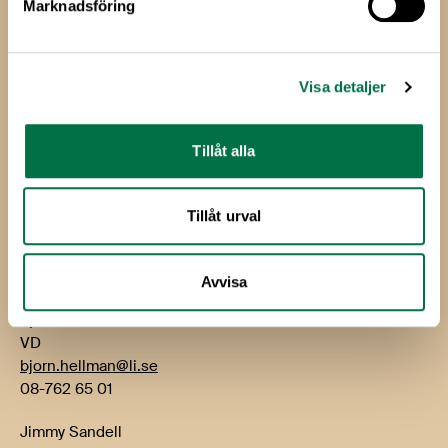
Marknadsföring
Livsmedels­företagen
Livsmedelsföretagen
Visa detaljer
Box 5501
114 85 Stockholm
Tillåt alla
Besök: Storgatan 19
E-post:
info@li.se
Tillåt urval
Telefon: 08-762 65 00
Kontakt
Avvisa
Björn Hellman
VD
bjorn.hellman@li.se
08-762 65 01
Jimmy Sandell