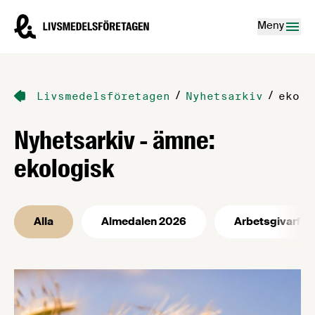
Hoppa till innehåll
Livsmedelsföretagen – till startsidan
Meny
/
/
Livsmedelsföretagen
Nyhetsarkiv
ekolo
Nyhetsarkiv - ämne:
ekologisk
Alla
Almedalen 2026
Arbetsgivarfrå