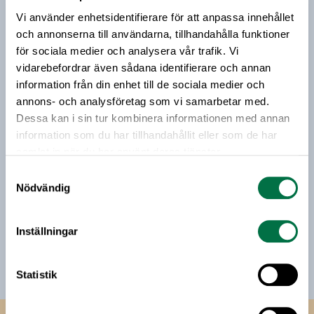
Vi använder enhetsidentifierare för att anpassa innehållet
Vårt nyhetsbrev kommer ut 3-4 gånger i månaden och
och annonserna till användarna, tillhandahålla funktioner
riktar sig till alla med ett intresse för
för sociala medier och analysera vår trafik. Vi
livsmedelsföretagande och den svenska
vidarebefordrar även sådana identifierare och annan
livsmedelsbranschen. När du anmäler dig till vårt
information från din enhet till de sociala medier och
nyhetsbrev godkänner du Livsmedelsföretagens
annons- och analysföretag som vi samarbetar med.
hantering av personuppgifter.
Dessa kan i sin tur kombinera informationen med annan
information som du har tillhandahållit eller som de har
samlat in när du har använt deras tjänster.
E-post:
Samtyckesval
Nödvändig
Jag vill få relevant information från Livsmedelsföretagen
till min inkorg. Livsmedelsföretagen ska inte dela eller
sälja min personliga information. Jag kan när som helst
Inställningar
avsluta prenumerationen.
Statistik