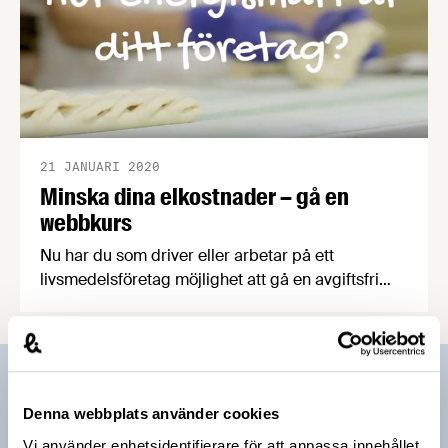
21 JANUARI 2020
Minska dina elkostnader – gå en
webbkurs
Nu har du som driver eller arbetar på ett
livsmedelsföretag möjlighet att gå en avgiftsfri
webbkurs i energieffektivisering och lära dig mer
om hur du kan använda företagets energi på ett
smartare sätt. Kursen är framtagen av
Energimyndigheten i samarbete med
Prenumerera på vårt nyhetsbrev
Livsmedelsföretagen.
Denna webbplats använder cookies
Vårt nyhetsbrev kommer ut 3-4 gånger i månaden och
Vi använder enhetsidentifierare för att anpassa innehållet