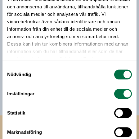
riktar sig till alla med ett intresse för
och annonserna till användarna, tillhandahålla funktioner
livsmedelsföretagande och den svenska
för sociala medier och analysera vår trafik. Vi
livsmedelsbranschen. När du anmäler dig till vårt
vidarebefordrar även sådana identifierare och annan
nyhetsbrev godkänner du Livsmedelsföretagens
information från din enhet till de sociala medier och
hantering av personuppgifter.
annons- och analysföretag som vi samarbetar med.
Dessa kan i sin tur kombinera informationen med annan
information som du har tillhandahållit eller som de har
E-post:
samlat in när du har använt deras tjänster.
Samtyckesval
Jag vill få relevant information från Livsmedelsföretagen
Nödvändig
till min inkorg. Livsmedelsföretagen ska inte dela eller
sälja min personliga information. Jag kan när som helst
avsluta prenumerationen.
Inställningar
Statistik
Livsmedels­företagen
Marknadsföring