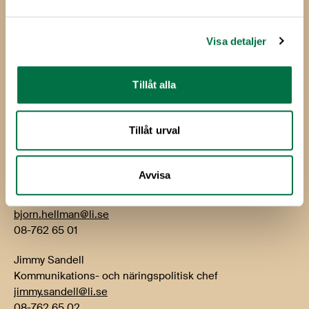
Livsmedelsföretagen
Box 5501
114 85 Stockholm
Visa detaljer
Besök: Storgatan 19
Tillåt alla
E-post:
info@li.se
Telefon: 08-762 65 00
Tillåt urval
Kontakt
Avvisa
Björn Hellman
VD
bjorn.hellman@li.se
08-762 65 01
Jimmy Sandell
Kommunikations- och näringspolitisk chef
jimmy.sandell@li.se
08-762 65 02