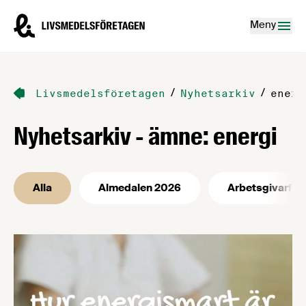
Hoppa till innehåll
Livsmedelsföretagen – till startsidan
Meny
/
/
Livsmedelsföretagen
Nyhetsarkiv
energ
Nyhetsarkiv - ämne: energi
Alla
Almedalen 2026
Arbetsgivarfrå