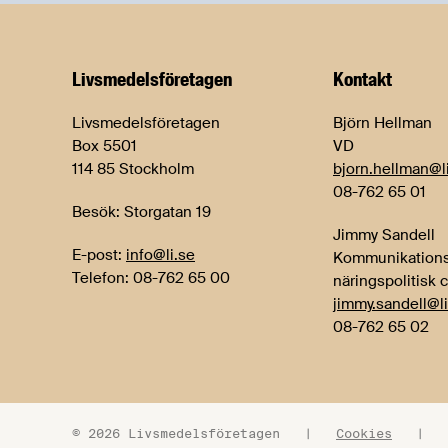
Livsmedels­företagen
Kontakt
Livsmedelsföretagen
Björn Hellman
Box 5501
VD
114 85 Stockholm
bjorn.hellman@l
08-762 65 01
Besök: Storgatan 19
Jimmy Sandell
E-post:
info@li.se
Kommunikations
Telefon: 08-762 65 00
näringspolitisk 
jimmy.sandell@li
08-762 65 02
© 2026 Livsmedelsföretagen
|
Cookies
|