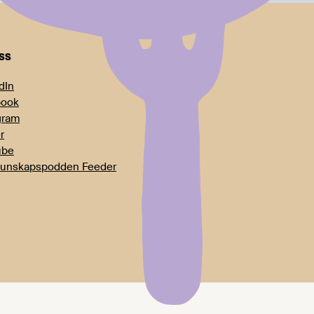
oss
dIn
book
gram
r
ube
unskapspodden Feeder