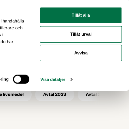
Nyhetsrum
Om oss
Tillåt alla
illhandahålla
ifierare och
Tillåt urval
vi
 du har
Avvisa
ndigheten
ring
Visa detaljer
e livsmedel
Avtal 2023
Avtal 2025