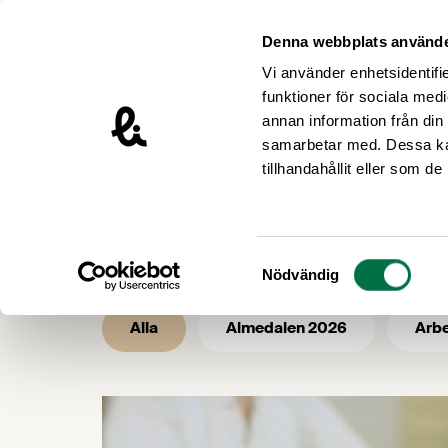
Hoppa till innehåll
Livsmedelsföretagen – till startsidan
Denna webbplats använde
Vi använder enhetsidentifie
funktioner för sociala medi
annan information från din
samarbetar med. Dessa kan
/
/
Livsmedelsföretagen
Nyhetsarkiv
tillhandahållit eller som d
Nyhetsarkiv 
Samtyckesval
Nödvändig
Alla
Almedalen 2026
Arbe