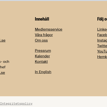
Innehåll
Följ 
Medlemsservice
Linke
Våra frågor
Face
i.se
Om oss
Insta
Twitte
Pressrum
YouT
Kalender
Hemk
- och
Kontakt
chef
In English
.se
Integritetspolicy