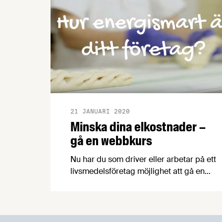
21 JANUARI 2020
Minska dina elkostnader –
gå en webbkurs
Nu har du som driver eller arbetar på ett
livsmedelsföretag möjlighet att gå en
avgiftsfri webbkurs i
energieffektivisering och lära dig mer
om hur du kan använda företagets
energi på ett smartare sätt. Kursen är