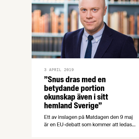
3 APRIL 2019
”Snus dras med en
betydande portion
okunskap även i sitt
hemland Sverige”
Ett av inslagen på Matdagen den 9 maj
är en EU-debatt som kommer att ledas
av ingen mindre än Fredrik Torehammar.