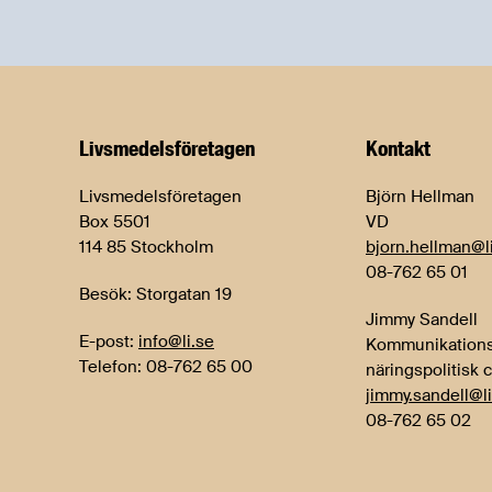
Livsmedels­företagen
Kontakt
Livsmedelsföretagen
Björn Hellman
Box 5501
VD
114 85 Stockholm
bjorn.hellman@l
08-762 65 01
Besök: Storgatan 19
Jimmy Sandell
E-post:
info@li.se
Kommunikations
Telefon: 08-762 65 00
näringspolitisk 
jimmy.sandell@li
08-762 65 02