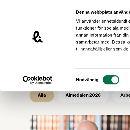
Hoppa till innehåll
Livsmedelsföretagen – till startsidan
Denna webbplats använde
Vi använder enhetsidentifie
funktioner för sociala medi
annan information från din
samarbetar med. Dessa kan
/
/
Livsmedelsföretagen
Nyhetsarkiv
tillhandahållit eller som d
Nyhetsarkiv 
Samtyckesval
Nödvändig
Alla
Almedalen 2026
Arbe