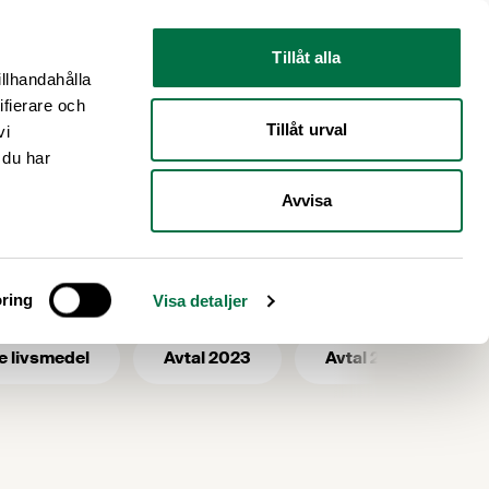
Nyhetsrum
Om oss
Tillåt alla
illhandahålla
ifierare och
Tillåt urval
vi
 du har
Avvisa
ring
Visa detaljer
e livsmedel
Avtal 2023
Avtal 2025