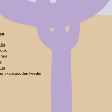
oss
dIn
book
gram
r
ube
unskapspodden Feeder