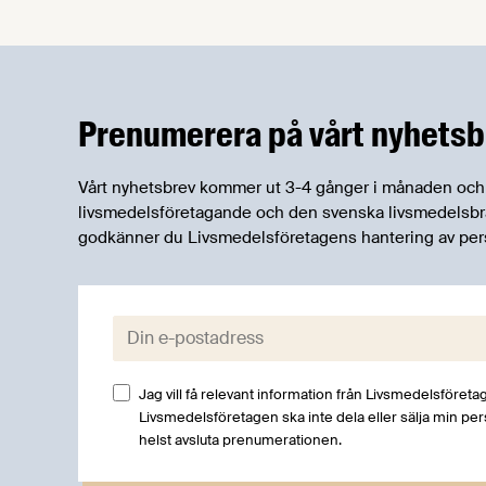
Fredrik var tidigare chef för public affairs
på Livsmedelsföretagen och sedan mars
i år har han samma titel på Swedish
Match. Vi ställde fem snabba till Fredrik
om hans nya jobb, snus och folkhälsa,
Prenumerera på vårt nyhetsb
EU:s snusförbud och upplägget inför
debatten.
Vårt nyhetsbrev kommer ut 3-4 gånger i månaden och rik
livsmedelsföretagande och den svenska livsmedelsbran
godkänner du Livsmedelsföretagens hantering av per
E-post:
Jag vill få relevant information från Livsmedelsföretag
Livsmedelsföretagen ska inte dela eller sälja min pe
helst avsluta prenumerationen.