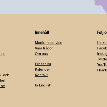
Innehåll
Följ 
Medlemsservice
Linke
Våra frågor
Face
i.se
Om oss
Insta
Twitte
Pressrum
YouT
Kalender
Hemk
- och
Kontakt
chef
In English
.se