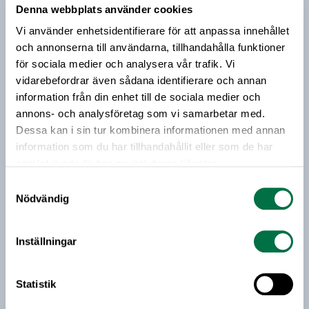
Denna webbplats använder cookies
korttidspermittering. Därmed är det nu möjligt för
Prenumerera på vårt nyhetsbrev
företagen att korttidspermittera upp till 80
Vi använder enhetsidentifierare för att anpassa innehållet
procent av arbetstiden.
och annonserna till användarna, tillhandahålla funktioner
Vårt nyhetsbrev kommer ut 3-4 gånger i månaden och
för sociala medier och analysera vår trafik. Vi
riktar sig till alla med ett intresse för
vidarebefordrar även sådana identifierare och annan
livsmedelsföretagande och den svenska
information från din enhet till de sociala medier och
livsmedelsbranschen. När du anmäler dig till vårt
annons- och analysföretag som vi samarbetar med.
nyhetsbrev godkänner du Livsmedelsföretagens
Dessa kan i sin tur kombinera informationen med annan
hantering av personuppgifter.
information som du har tillhandahållit eller som de har
samlat in när du har använt deras tjänster.
Samtyckesval
E-post:
Nödvändig
Jag vill få relevant information från Livsmedelsföretagen
till min inkorg. Livsmedelsföretagen ska inte dela eller
Inställningar
sälja min personliga information. Jag kan när som helst
avsluta prenumerationen.
Statistik