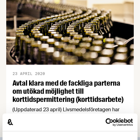
23 APRIL 2020
Avtal klara med de fackliga parterna
om utökad möjlighet till
korttidspermittering (korttidsarbete)
(Uppdaterad 23 april) Livsmedelsföretagen har
träffat överenskommelser med våra fackliga
motparter Livsmedelsarbetareförbundet (Livs),
Unionen, Ledarna och Sveriges Ingenjörer utifrån
regeringens förslag om utvidgad