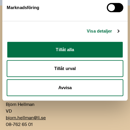
Marknadsföring
Livsmedels­företagen
Livsmedelsföretagen
Visa detaljer
Box 5501
114 85 Stockholm
Tillåt alla
Besök: Storgatan 19
Tillåt urval
E-post:
info@li.se
Telefon: 08-762 65 00
Avvisa
Kontakt
Björn Hellman
VD
bjorn.hellman@li.se
08-762 65 01