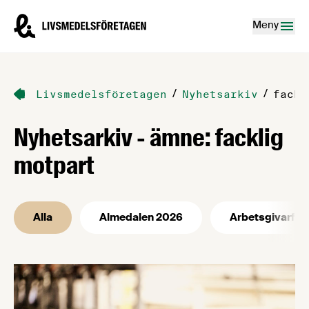
Hoppa till innehåll
Livsmedelsföretagen – till startsidan
Meny
/
/
Livsmedelsföretagen
Nyhetsarkiv
fackl
Nyhetsarkiv - ämne: facklig
motpart
Alla
Almedalen 2026
Arbetsgivarfrå