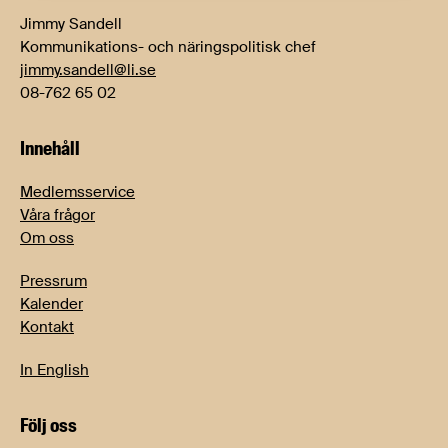
Jimmy Sandell
Kommunikations- och näringspolitisk chef
jimmy.sandell@li.se
08-762 65 02
Innehåll
Medlemsservice
Våra frågor
Om oss
Pressrum
Kalender
Kontakt
In English
Följ oss