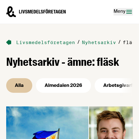
Hoppa till innehåll
Livsmedelsföretagen – till startsidan
Meny
/
/
Livsmedelsföretagen
Nyhetsarkiv
fläsk
Nyhetsarkiv - ämne: fläsk
Alla
Almedalen 2026
Arbetsgivarfrå