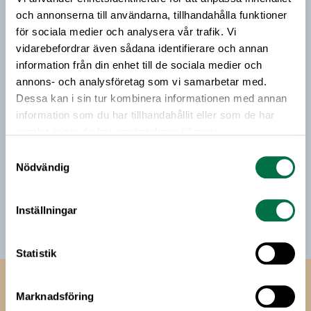
för att öppna fler marknader för svenska
riktar sig till alla med ett intresse för
och annonserna till användarna, tillhandahålla funktioner
livsmedel.
livsmedelsföretagande och den svenska
för sociala medier och analysera vår trafik. Vi
livsmedelsbranschen. När du anmäler dig till vårt
vidarebefordrar även sådana identifierare och annan
nyhetsbrev godkänner du Livsmedelsföretagens
information från din enhet till de sociala medier och
hantering av personuppgifter.
annons- och analysföretag som vi samarbetar med.
Dessa kan i sin tur kombinera informationen med annan
information som du har tillhandahållit eller som de har
E-post:
samlat in när du har använt deras tjänster.
Samtyckesval
Jag vill få relevant information från Livsmedelsföretagen
Nödvändig
till min inkorg. Livsmedelsföretagen ska inte dela eller
sälja min personliga information. Jag kan när som helst
avsluta prenumerationen.
Inställningar
Statistik
Livsmedels­företagen
Marknadsföring