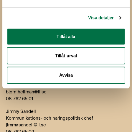
Livsmedelsföretagen
Box 5501
114 85 Stockholm
Visa detaljer
Besök: Storgatan 19
Tillåt alla
E-post:
info@li.se
Telefon: 08-762 65 00
Tillåt urval
Kontakt
Avvisa
Björn Hellman
VD
bjorn.hellman@li.se
08-762 65 01
Jimmy Sandell
Kommunikations- och näringspolitisk chef
jimmy.sandell@li.se
08-762 65 02