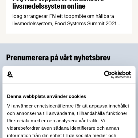
livsmedelssystem online
Idag arrangerar FN ett toppmöte om hållbara
livsmedelssystem, Food Systems Summit 2021
(FSS). Syftet är att ta ett helhetsgrepp om de
globala livsmedelssystemen. Livsmedelsföretagen
deltar i mötet, och för den som är intresserad går
det att följa mötet online.
Prenumerera på vårt nyhetsbrev
Vårt nyhetsbrev kommer ut 3-4 gånger i månaden och
riktar sig till alla med ett intresse för
livsmedelsföretagande och den svenska
livsmedelsbranschen. När du anmäler dig till vårt
Denna webbplats använder cookies
nyhetsbrev godkänner du Livsmedelsföretagens
Vi använder enhetsidentifierare för att anpassa innehållet
hantering av personuppgifter.
och annonserna till användarna, tillhandahålla funktioner
för sociala medier och analysera vår trafik. Vi
vidarebefordrar även sådana identifierare och annan
E-post:
information från din enhet till de sociala medier och