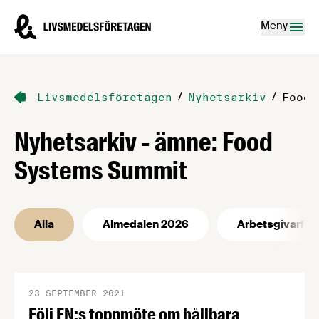
Hoppa till innehåll
Livsmedelsföretagen – till startsidan
Meny
/
/
Livsmedelsföretagen
Nyhetsarkiv
Food 
Nyhetsarkiv - ämne: Food
Systems Summit
Alla
Almedalen 2026
Arbetsgivarfrå
23 SEPTEMBER 2021
Följ FN:s toppmöte om hållbara