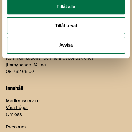
Kontakt
Tillåt alla
Björn Hellman
VD
Tillåt urval
bjorn.hellman@li.se
08-762 65 01
Avvisa
Jimmy Sandell
Kommunikations- och näringspolitisk chef
jimmy.sandell@li.se
08-762 65 02
Innehåll
Medlemsservice
Våra frågor
Om oss
Pressrum