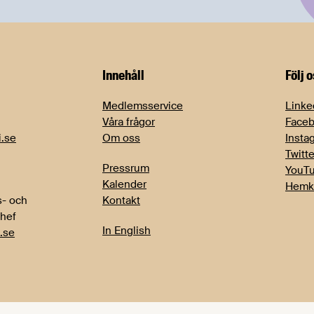
Innehåll
Följ 
Medlemsservice
Linke
Våra frågor
Face
i.se
Om oss
Insta
Twitte
Pressrum
YouT
Kalender
Hemk
- och
Kontakt
chef
In English
.se