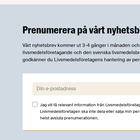
sex svenska livsmedelsproducenter. Vi
bad Björn och Rasmus ge oss en snabb
halvtidsrapport.
Prenumerera på vårt nyhetsb
Vårt nyhetsbrev kommer ut 3-4 gånger i månaden och rik
livsmedelsföretagande och den svenska livsmedelsbran
godkänner du Livsmedelsföretagens hantering av per
E-post:
Jag vill få relevant information från Livsmedelsföretag
Livsmedelsföretagen ska inte dela eller sälja min pe
helst avsluta prenumerationen.