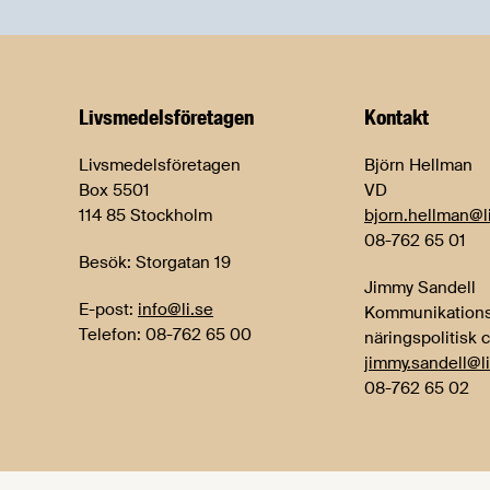
Livsmedels­företagen
Kontakt
Livsmedelsföretagen
Björn Hellman
Box 5501
VD
114 85 Stockholm
bjorn.hellman@l
08-762 65 01
Besök: Storgatan 19
Jimmy Sandell
E-post:
info@li.se
Kommunikations
Telefon: 08-762 65 00
näringspolitisk 
jimmy.sandell@li
08-762 65 02