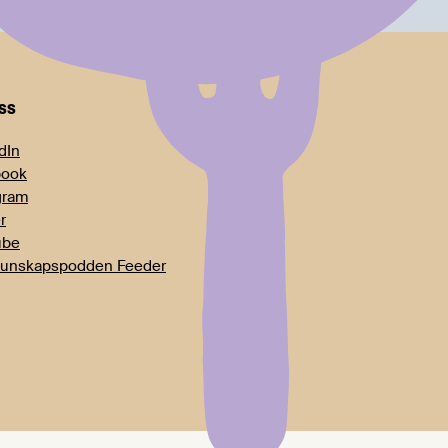
oss
dIn
book
gram
r
ube
unskapspodden Feeder