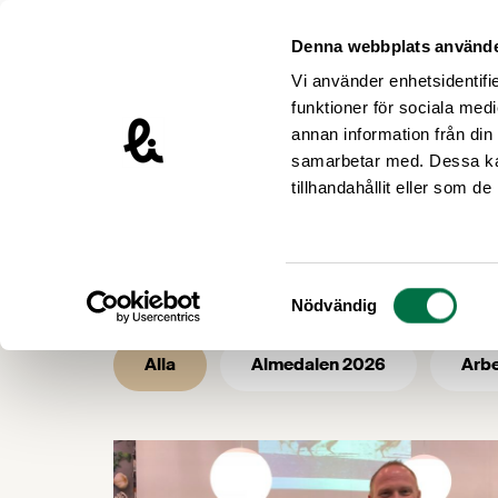
Hoppa till innehåll
Livsmedelsföretagen – till startsidan
Denna webbplats använde
Vi använder enhetsidentifie
funktioner för sociala medi
annan information från din
samarbetar med. Dessa kan
/
/
Livsmedelsföretagen
Nyhetsarkiv
tillhandahållit eller som d
Nyhetsarkiv -
Samtyckesval
Nödvändig
Alla
Almedalen 2026
Arbe