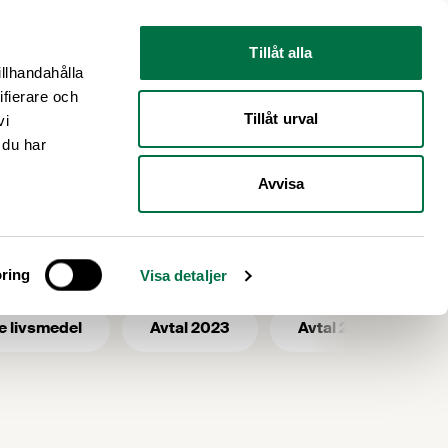
Nyhetsrum
Om oss
Tillåt alla
illhandahålla
ifierare och
Tillåt urval
vi
 du har
Avvisa
avtal
ring
Visa detaljer
e livsmedel
Avtal 2023
Avtal 2025