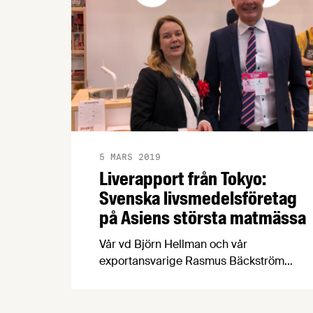
5 MARS 2019
Liverapport från Tokyo:
Svenska livsmedelsföretag
på Asiens största matmässa
Vår vd Björn Hellman och vår
exportansvarige Rasmus Bäckström
befinner sig just nu i Japan och på
matmässan Foodex tillsammans med
landsbygdsminister Jennie Nilsson och