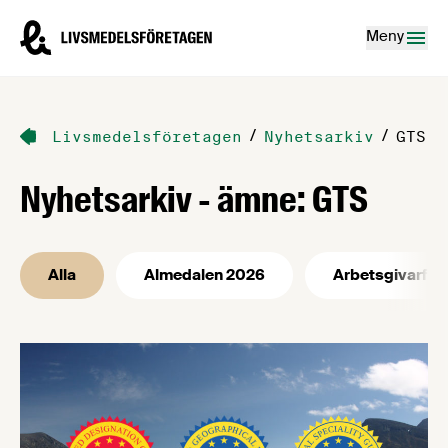
Hoppa till innehåll
Livsmedelsföretagen – till startsidan
Meny
/
/
Livsmedelsföretagen
Nyhetsarkiv
GTS
Nyhetsarkiv - ämne: GTS
Alla
Almedalen 2026
Arbetsgivarfrå