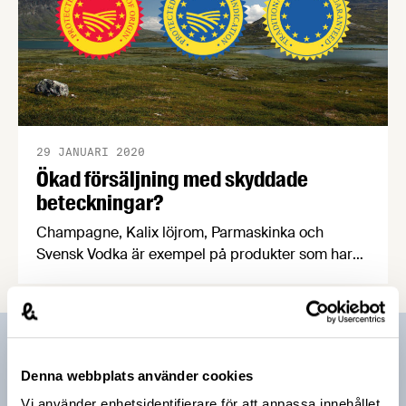
29 JANUARI 2020
Ökad försäljning med skyddade
beteckningar?
Champagne, Kalix löjrom, Parmaskinka och
Svensk Vodka är exempel på produkter som har
EU-skydd inom systemet för skyddade
geografiska beteckningar och
ursprungsbeteckningar. Den 19 februari ordnar
Näringsdepartementet och Jordbruksverket en
Prenumerera på vårt nyhetsbrev
informationsdag om skyddade beteckningar och
Denna webbplats använder cookies
hur man kan ansöka om marknadsföringsstöd från
Vårt nyhetsbrev kommer ut 3-4 gånger i månaden och
Vi använder enhetsidentifierare för att anpassa innehållet