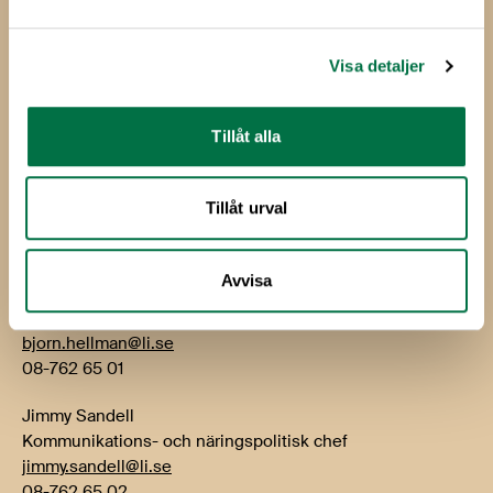
Livsmedelsföretagen
Box 5501
114 85 Stockholm
Visa detaljer
Besök: Storgatan 19
Tillåt alla
E-post:
info@li.se
Telefon: 08-762 65 00
Tillåt urval
Kontakt
Avvisa
Björn Hellman
VD
bjorn.hellman@li.se
08-762 65 01
Jimmy Sandell
Kommunikations- och näringspolitisk chef
jimmy.sandell@li.se
08-762 65 02