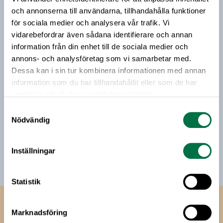
EU.
riktar sig till alla med ett intresse för
och annonserna till användarna, tillhandahålla funktioner
livsmedelsföretagande och den svenska
för sociala medier och analysera vår trafik. Vi
livsmedelsbranschen. När du anmäler dig till vårt
vidarebefordrar även sådana identifierare och annan
nyhetsbrev godkänner du Livsmedelsföretagens
information från din enhet till de sociala medier och
hantering av personuppgifter.
annons- och analysföretag som vi samarbetar med.
Dessa kan i sin tur kombinera informationen med annan
information som du har tillhandahållit eller som de har
E-post:
samlat in när du har använt deras tjänster.
Samtyckesval
Jag vill få relevant information från Livsmedelsföretagen
Nödvändig
till min inkorg. Livsmedelsföretagen ska inte dela eller
sälja min personliga information. Jag kan när som helst
avsluta prenumerationen.
Inställningar
Statistik
Livsmedels­företagen
Marknadsföring