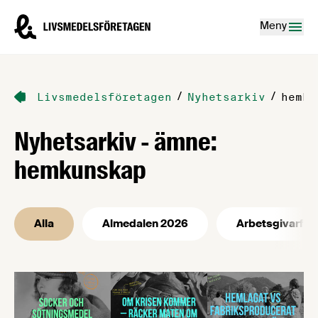
Hoppa till innehåll
Livsmedelsföretagen – till startsidan
Meny
/
/
Livsmedelsföretagen
Nyhetsarkiv
hemku
Nyhetsarkiv - ämne:
hemkunskap
Alla
Almedalen 2026
Arbetsgivarfrå