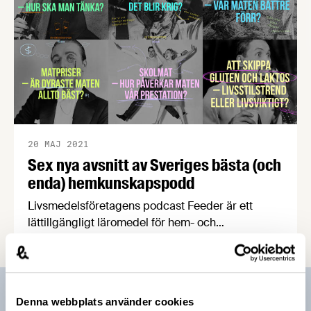
20 MAJ 2021
Sex nya avsnitt av Sveriges bästa (och
enda) hemkunskapspodd
Livsmedelsföretagens podcast Feeder är ett
lättillgängligt läromedel för hem- och
konsumentkunskap i årskurs 7–9. De fyra första
avsnitten har mottagits positivt, inte minst från
lärarhåll. Nu släpps sex nya avsnitt som tar upp
vanliga och viktiga frågor om socker, matpriser,
Prenumerera på vårt nyhetsbrev
Denna webbplats använder cookies
gluten och laktos, skolmat, krisberedskap och