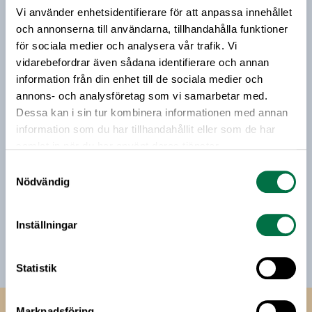
maten förr och nu.
Vi använder enhetsidentifierare för att anpassa innehållet
Vårt nyhetsbrev kommer ut 3-4 gånger i månaden och
och annonserna till användarna, tillhandahålla funktioner
riktar sig till alla med ett intresse för
för sociala medier och analysera vår trafik. Vi
livsmedelsföretagande och den svenska
vidarebefordrar även sådana identifierare och annan
livsmedelsbranschen. När du anmäler dig till vårt
information från din enhet till de sociala medier och
nyhetsbrev godkänner du Livsmedelsföretagens
annons- och analysföretag som vi samarbetar med.
hantering av personuppgifter.
Dessa kan i sin tur kombinera informationen med annan
information som du har tillhandahållit eller som de har
samlat in när du har använt deras tjänster.
E-post:
Samtyckesval
Nödvändig
Jag vill få relevant information från Livsmedelsföretagen
till min inkorg. Livsmedelsföretagen ska inte dela eller
sälja min personliga information. Jag kan när som helst
Inställningar
avsluta prenumerationen.
Statistik
Marknadsföring