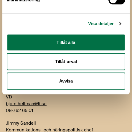
Livsmedels­företagen
Livsmedelsföretagen
Box 5501
Visa detaljer
114 85 Stockholm
Besök: Storgatan 19
Tillåt alla
E-post:
info@li.se
Telefon: 08-762 65 00
Tillåt urval
Kontakt
Avvisa
Björn Hellman
VD
bjorn.hellman@li.se
08-762 65 01
Jimmy Sandell
Kommunikations- och näringspolitisk chef