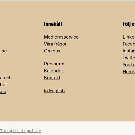
Innehåll
Följ 
Medlemsservice
Linke
Våra frågor
Face
i.se
Om oss
Insta
Twitte
Pressrum
YouT
Kalender
Hemk
- och
Kontakt
chef
In English
.se
Integritetspolicy