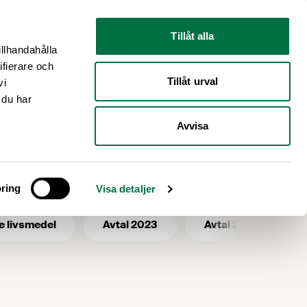
Nyhetsrum
Om oss
Tillåt alla
illhandahålla
ifierare och
Tillåt urval
vi
 du har
Avvisa
ring
Visa detaljer
e livsmedel
Avtal 2023
Avtal 2025