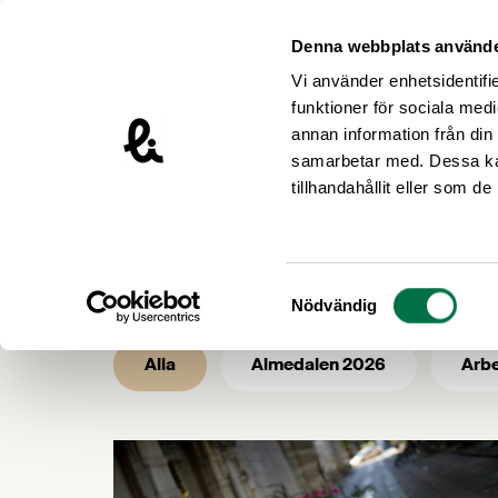
Hoppa till innehåll
Livsmedelsföretagen – till startsidan
Denna webbplats använde
Vi använder enhetsidentifie
funktioner för sociala medi
annan information från din
samarbetar med. Dessa kan
/
/
Livsmedelsföretagen
Nyhetsarkiv
tillhandahållit eller som d
Nyhetsarkiv 
Samtyckesval
Nödvändig
Alla
Almedalen 2026
Arbe