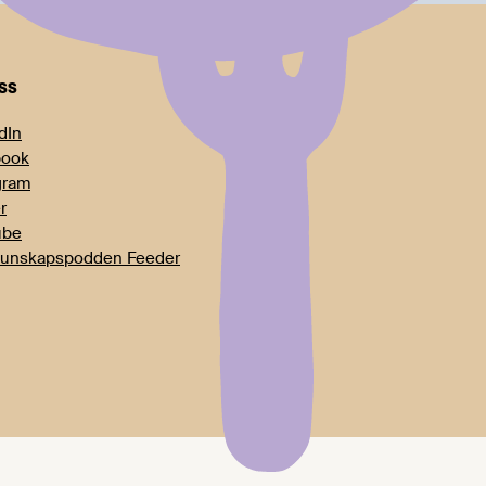
oss
dIn
book
gram
r
ube
unskapspodden Feeder