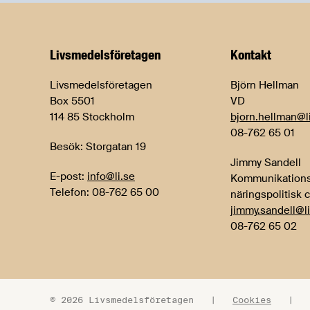
Livsmedels­företagen
Kontakt
Livsmedelsföretagen
Björn Hellman
Box 5501
VD
114 85 Stockholm
bjorn.hellman@l
08-762 65 01
Besök: Storgatan 19
Jimmy Sandell
E-post:
info@li.se
Kommunikations
Telefon: 08-762 65 00
näringspolitisk 
jimmy.sandell@li
08-762 65 02
© 2026 Livsmedelsföretagen
|
Cookies
|