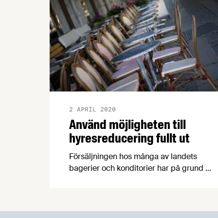
2 APRIL 2020
Använd möjligheten till
hyresreducering fullt ut
Försäljningen hos många av landets
bagerier och konditorier har på grund av
coronakrisen minskat dramatiskt med
akut likviditetsbrist som följd.
Livsmedelsföretagen och Sveriges
bagare & konditorer (SBK) är därför