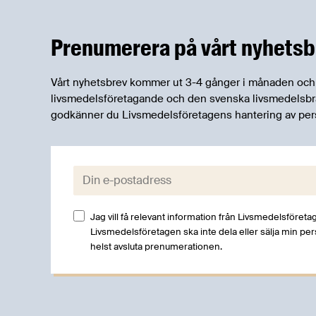
positiva till regeringens förslag för
sänkta hyror och uppmanar
Prenumerera på vårt nyhetsb
medlemsföretag att använda systemet
för hyresreduceringar fullt ut.
Vårt nyhetsbrev kommer ut 3-4 gånger i månaden och rik
livsmedelsföretagande och den svenska livsmedelsbran
godkänner du Livsmedelsföretagens hantering av per
E-post:
Jag vill få relevant information från Livsmedelsföretag
Livsmedelsföretagen ska inte dela eller sälja min pe
helst avsluta prenumerationen.