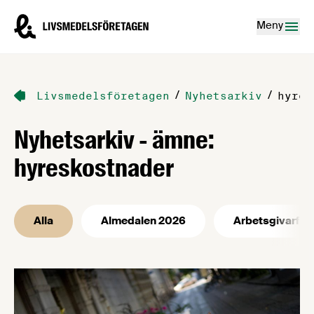
Hoppa till innehåll
Livsmedelsföretagen – till startsidan
Meny
/
/
Livsmedelsföretagen
Nyhetsarkiv
hyres
Nyhetsarkiv - ämne:
hyreskostnader
Alla
Almedalen 2026
Arbetsgivarfrå