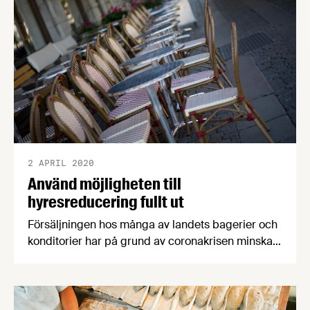
2 APRIL 2020
Använd möjligheten till
hyresreducering fullt ut
Försäljningen hos många av landets bagerier och
konditorier har på grund av coronakrisen minskat
dramatiskt med akut likviditetsbrist som följd.
Livsmedelsföretagen och Sveriges bagare &
konditorer (SBK) är därför positiva till regeringens
förslag för sänkta hyror och uppmanar