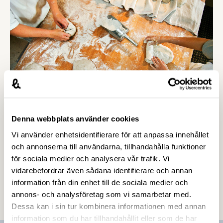
medlemsföretag att använda systemet för
hyresreduceringar fullt ut.
Denna webbplats använder cookies
26 MARS 2020
Vi använder enhetsidentifierare för att anpassa innehållet
Nytt krispaket för små och medelstora
och annonserna till användarna, tillhandahålla funktioner
företag
för sociala medier och analysera vår trafik. Vi
vidarebefordrar även sådana identifierare och annan
Regeringen presenterade på onsdagskvällen
information från din enhet till de sociala medier och
ytterligare åtgärder för att mildra de ekonomiska
annons- och analysföretag som vi samarbetar med.
konsekvenserna av virusutbrottet. Förslagen, som
Dessa kan i sin tur kombinera informationen med annan
är särskilt inriktade på små och medelstora
information som du har tillhandahållit eller som de har