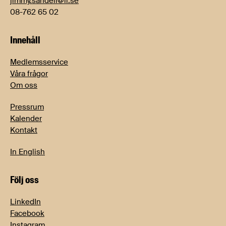
jimmy.sandell@li.se
08-762 65 02
Innehåll
Medlemsservice
Våra frågor
Om oss
Pressrum
Kalender
Kontakt
In English
Följ oss
LinkedIn
Facebook
Instagram