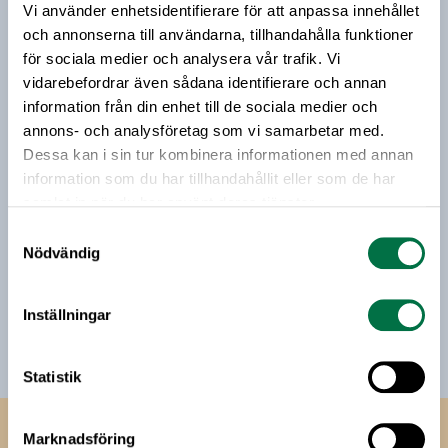
september. Anmäl dig idag!
Vi använder enhetsidentifierare för att anpassa innehållet
Vårt nyhetsbrev kommer ut 3-4 gånger i månaden och
och annonserna till användarna, tillhandahålla funktioner
riktar sig till alla med ett intresse för
livsmedelsföretagande och den svenska
för sociala medier och analysera vår trafik. Vi
livsmedelsbranschen. När du anmäler dig till vårt
vidarebefordrar även sådana identifierare och annan
nyhetsbrev godkänner du Livsmedelsföretagens
information från din enhet till de sociala medier och
hantering av personuppgifter.
annons- och analysföretag som vi samarbetar med.
Dessa kan i sin tur kombinera informationen med annan
information som du har tillhandahållit eller som de har
E-post:
samlat in när du har använt deras tjänster.
Samtyckesval
Nödvändig
Jag vill få relevant information från Livsmedelsföretagen
till min inkorg. Livsmedelsföretagen ska inte dela eller
sälja min personliga information. Jag kan när som helst
Inställningar
avsluta prenumerationen.
Statistik
Livsmedels­företagen
Marknadsföring