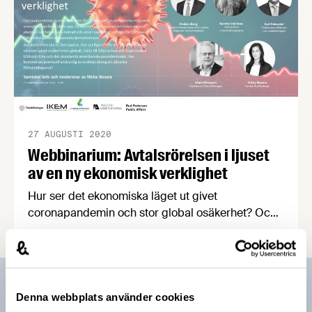
27 AUGUSTI 2020
Webbinarium: Avtalsrörelsen i ljuset
av en ny ekonomisk verklighet
Hur ser det ekonomiska läget ut givet
coronapandemin och stor global osäkerhet? Och
hur påverkar det avtalsrörelsen när den ska dra
igång igen efter prolongering? På dessa frågor
svarar bland andra Carl Eckerdal, chefekonom på
Livsmedelsföretagen, och Anders Borg, tidigare
Prenumerera på vårt nyhetsbrev
finansminister på ett webbinarium den 15
Denna webbplats använder cookies