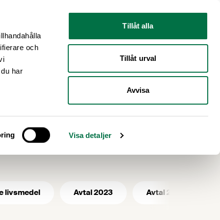
Nyhetsrum
Om oss
Tillåt alla
illhandahålla
ifierare och
Tillåt urval
vi
 du har
Avvisa
ka
ring
Visa detaljer
e livsmedel
Avtal 2023
Avtal 2025