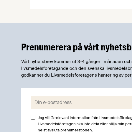
samma modell som det brittiska Wrap,
äntligen få sin form. Lanseringen blir den
12 mars och vi uppmanar våra
medlemsföretag att ansluta sig till
överenskommelsen.
Prenumerera på vårt nyhetsb
Vårt nyhetsbrev kommer ut 3-4 gånger i månaden och rik
livsmedelsföretagande och den svenska livsmedelsbran
godkänner du Livsmedelsföretagens hantering av per
E-post:
Jag vill få relevant information från Livsmedelsföretag
Livsmedelsföretagen ska inte dela eller sälja min pe
helst avsluta prenumerationen.