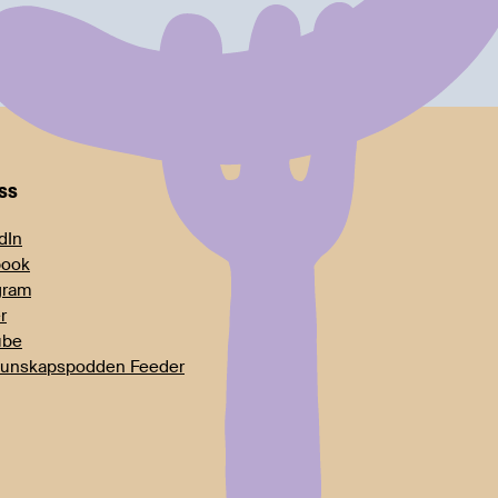
oss
dIn
book
gram
r
ube
unskapspodden Feeder