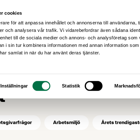
r cookies
Medlemsservice
Våra frågor
rare för att anpassa innehållet och annonserna till användarna, t
er och analysera vår trafik. Vi vidarebefordrar även sådana ident
 enhet till de sociala medier och annons- och analysföretag som 
 i sin tur kombinera informationen med annan information som
IVL Svenska miljöinstitutet
e har samlat in när du har använt deras tjänster.
- ämne: IVL Svens
t
Inställningar
Statistik
Marknadsfö
tsgivarfrågor
Arbetsmiljö
Årets trendigast