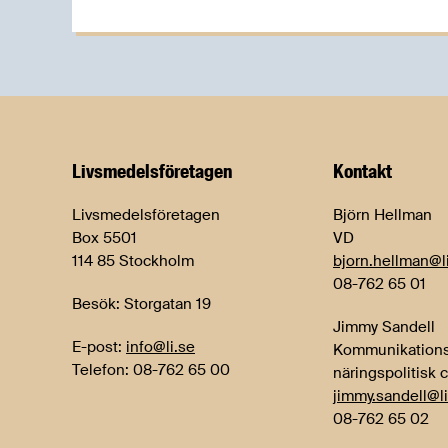
Livsmedels­företagen
Kontakt
Livsmedelsföretagen
Björn Hellman
Box 5501
VD
114 85 Stockholm
bjorn.hellman@l
08-762 65 01
Besök: Storgatan 19
Jimmy Sandell
E-post:
info@li.se
Kommunikations
Telefon: 08-762 65 00
näringspolitisk 
jimmy.sandell@li
08-762 65 02