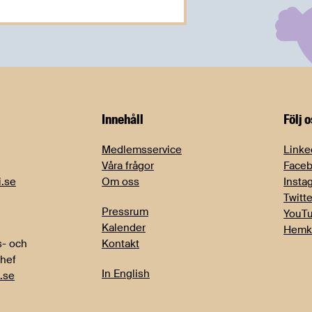
Innehåll
Följ 
Medlemsservice
Linke
Våra frågor
Face
i.se
Om oss
Insta
Twitte
Pressrum
YouT
Kalender
Hemk
- och
Kontakt
chef
In English
.se