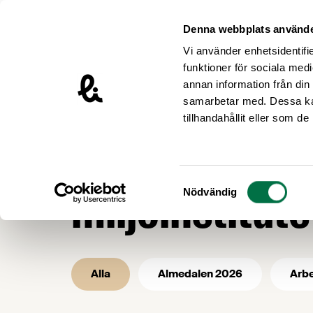
Hoppa till innehåll
Livsmedelsföretagen – till startsidan
Denna webbplats använde
Vi använder enhetsidentifie
funktioner för sociala medi
annan information från din
samarbetar med. Dessa kan
/
/
Livsmedelsföretagen
Nyhetsarkiv
tillhandahållit eller som d
Nyhetsarkiv 
Samtyckesval
miljöinstitute
Nödvändig
Alla
Almedalen 2026
Arbe