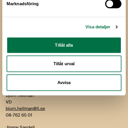
Marknadsföring
Livsmedels­företagen
Livsmedelsföretagen
Visa detaljer
Box 5501
114 85 Stockholm
Tillåt alla
Besök: Storgatan 19
E-post:
info@li.se
Tillåt urval
Telefon: 08-762 65 00
Kontakt
Avvisa
Björn Hellman
VD
bjorn.hellman@li.se
08-762 65 01
Jimmy Sandell