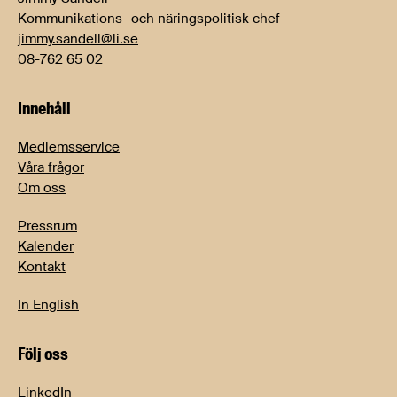
Kommunikations- och näringspolitisk chef
jimmy.sandell@li.se
08-762 65 02
Innehåll
Medlemsservice
Våra frågor
Om oss
Pressrum
Kalender
Kontakt
In English
Följ oss
LinkedIn