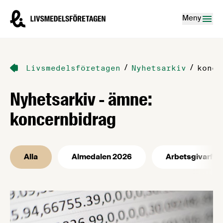
Hoppa till innehåll
Livsmedelsföretagen – till startsidan
Meny
/
/
Livsmedelsföretagen
Nyhetsarkiv
konce
Nyhetsarkiv - ämne:
koncernbidrag
Alla
Almedalen 2026
Arbetsgivarfrå