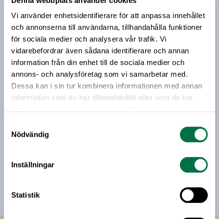
Denna webbplats använder cookies
Prenumerera på vårt nyhetsbrev
anledning av detta och varit i kontakt med
Vi använder enhetsidentifierare för att anpassa innehållet
Tillväxtverket för att få mer information.
Vårt nyhetsbrev kommer ut 3-4 gånger i månaden och
och annonserna till användarna, tillhandahålla funktioner
riktar sig till alla med ett intresse för
för sociala medier och analysera vår trafik. Vi
livsmedelsföretagande och den svenska
vidarebefordrar även sådana identifierare och annan
livsmedelsbranschen. När du anmäler dig till vårt
information från din enhet till de sociala medier och
nyhetsbrev godkänner du Livsmedelsföretagens
annons- och analysföretag som vi samarbetar med.
hantering av personuppgifter.
Dessa kan i sin tur kombinera informationen med annan
information som du har tillhandahållit eller som de har
samlat in när du har använt deras tjänster.
E-post:
Samtyckesval
Nödvändig
Jag vill få relevant information från Livsmedelsföretagen
till min inkorg. Livsmedelsföretagen ska inte dela eller
Inställningar
sälja min personliga information. Jag kan när som helst
avsluta prenumerationen.
Statistik