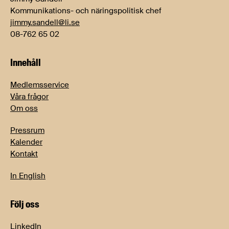
Kommunikations- och näringspolitisk chef
jimmy.sandell@li.se
08-762 65 02
Innehåll
Medlemsservice
Våra frågor
Om oss
Pressrum
Kalender
Kontakt
In English
Följ oss
LinkedIn