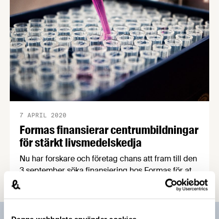
7 APRIL 2020
Formas finansierar centrumbildningar
för stärkt livsmedelskedja
Nu har forskare och företag chans att fram till den
3 september söka finansiering hos Formas för att
gemensamt skapa och driva tvärvetenskapliga
centrumbildningar kring områden som bidrar till
ökad hållbarhet och konkurrenskraft i
livsmedelssystemet. Den 17 april kl 10.00-11.30