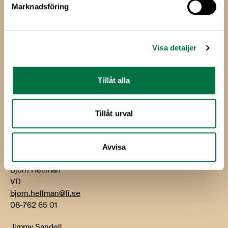
Marknadsföring
Livsmedels­företagen
Livsmedelsföretagen
Visa detaljer
Box 5501
114 85 Stockholm
Tillåt alla
Besök: Storgatan 19
E-post:
info@li.se
Tillåt urval
Telefon: 08-762 65 00
Kontakt
Avvisa
Björn Hellman
VD
bjorn.hellman@li.se
08-762 65 01
Jimmy Sandell