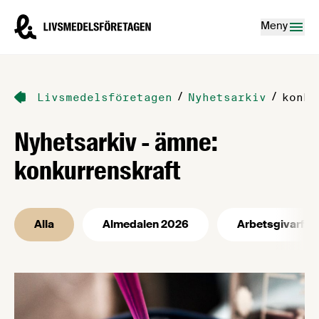
Hoppa till innehåll
Livsmedelsföretagen – till startsidan
Meny
/
/
Livsmedelsföretagen
Nyhetsarkiv
konku
Nyhetsarkiv - ämne:
konkurrenskraft
Alla
Almedalen 2026
Arbetsgivarfrå