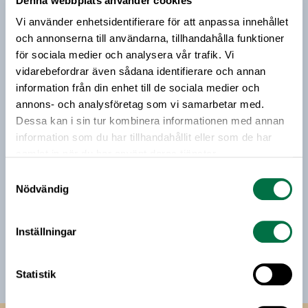
Denna webbplats använder cookies
Prenumerera på vårt nyhetsbrev
arrangerar Formas ett webinarium för dig som vill
Vi använder enhetsidentifierare för att anpassa innehållet
veta mer.
Vårt nyhetsbrev kommer ut 3-4 gånger i månaden och
och annonserna till användarna, tillhandahålla funktioner
riktar sig till alla med ett intresse för
för sociala medier och analysera vår trafik. Vi
livsmedelsföretagande och den svenska
vidarebefordrar även sådana identifierare och annan
livsmedelsbranschen. När du anmäler dig till vårt
information från din enhet till de sociala medier och
nyhetsbrev godkänner du Livsmedelsföretagens
annons- och analysföretag som vi samarbetar med.
hantering av personuppgifter.
Dessa kan i sin tur kombinera informationen med annan
information som du har tillhandahållit eller som de har
samlat in när du har använt deras tjänster.
E-post:
Samtyckesval
Nödvändig
Jag vill få relevant information från Livsmedelsföretagen
till min inkorg. Livsmedelsföretagen ska inte dela eller
Inställningar
sälja min personliga information. Jag kan när som helst
avsluta prenumerationen.
Statistik