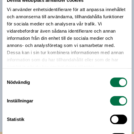
Denna webbplats använder cookies
Prenumerera på vårt nyhetsbrev
Vi använder enhetsidentifierare för att anpassa innehållet
Vårt nyhetsbrev kommer ut 3-4 gånger i månaden och
och annonserna till användarna, tillhandahålla funktioner
riktar sig till alla med ett intresse för
för sociala medier och analysera vår trafik. Vi
livsmedelsföretagande och den svenska
vidarebefordrar även sådana identifierare och annan
livsmedelsbranschen. När du anmäler dig till vårt
information från din enhet till de sociala medier och
nyhetsbrev godkänner du Livsmedelsföretagens
annons- och analysföretag som vi samarbetar med.
hantering av personuppgifter.
Dessa kan i sin tur kombinera informationen med annan
information som du har tillhandahållit eller som de har
samlat in när du har använt deras tjänster.
E-post:
Samtyckesval
Nödvändig
Jag vill få relevant information från Livsmedelsföretagen
till min inkorg. Livsmedelsföretagen ska inte dela eller
Inställningar
sälja min personliga information. Jag kan när som helst
avsluta prenumerationen.
Statistik