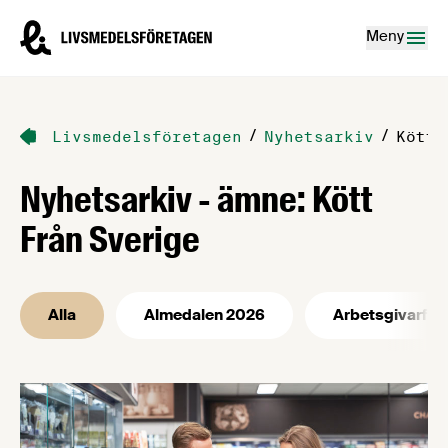
Hoppa till innehåll
Livsmedelsföretagen – till startsidan
Meny
/
/
Livsmedelsföretagen
Nyhetsarkiv
Kött 
Nyhetsarkiv - ämne: Kött
Från Sverige
Alla
Almedalen 2026
Arbetsgivarfrå