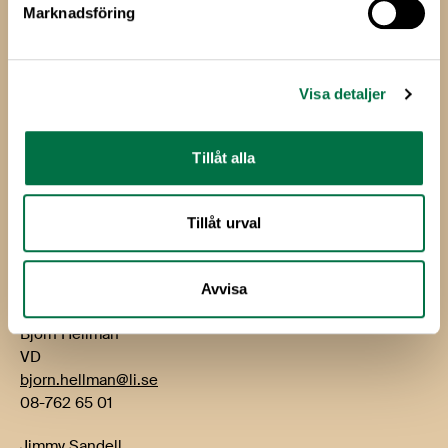
Marknadsföring
Livsmedels­företagen
Livsmedelsföretagen
Visa detaljer
Box 5501
114 85 Stockholm
Tillåt alla
Besök: Storgatan 19
E-post:
info@li.se
Tillåt urval
Telefon: 08-762 65 00
Kontakt
Avvisa
Björn Hellman
VD
bjorn.hellman@li.se
08-762 65 01
Jimmy Sandell