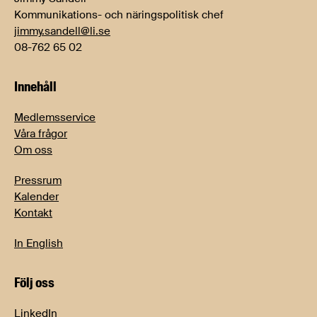
Kommunikations- och näringspolitisk chef
jimmy.sandell@li.se
08-762 65 02
Innehåll
Medlemsservice
Våra frågor
Om oss
Pressrum
Kalender
Kontakt
In English
Följ oss
LinkedIn