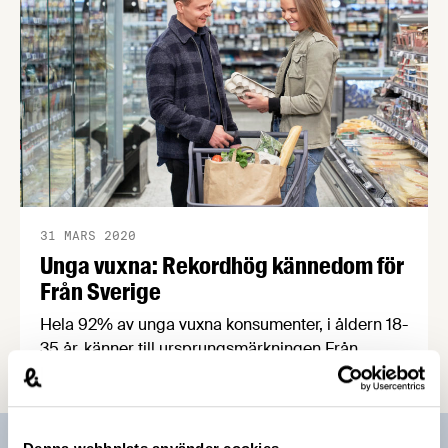
31 MARS 2020
Unga vuxna: Rekordhög kännedom för
Från Sverige
Hela 92% av unga vuxna konsumenter, i åldern 18-
35 år, känner till ursprungsmärkningen Från
Sverige. Märket betyder att varan är född och
uppfödd, odlad, förädlad, förpackad och
kontrollerad i Sverige.