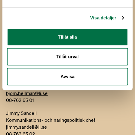
Livsmedelsföretagen
Box 5501
114 85 Stockholm
Visa detaljer
Besök: Storgatan 19
Tillåt alla
E-post:
info@li.se
Telefon: 08-762 65 00
Tillåt urval
Kontakt
Avvisa
Björn Hellman
VD
bjorn.hellman@li.se
08-762 65 01
Jimmy Sandell
Kommunikations- och näringspolitisk chef
jimmy.sandell@li.se
08-762 65 02