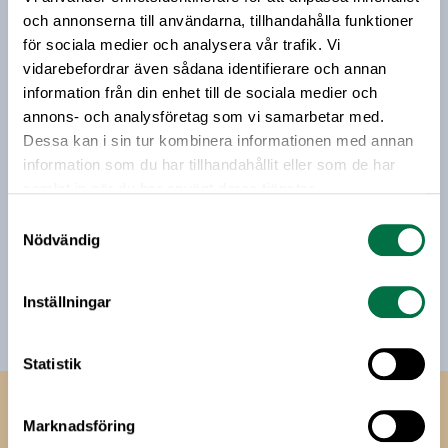
riktar sig till alla med ett intresse för
och annonserna till användarna, tillhandahålla funktioner
livsmedelsföretagande och den svenska
för sociala medier och analysera vår trafik. Vi
livsmedelsbranschen. När du anmäler dig till vårt
vidarebefordrar även sådana identifierare och annan
nyhetsbrev godkänner du Livsmedelsföretagens
information från din enhet till de sociala medier och
hantering av personuppgifter.
annons- och analysföretag som vi samarbetar med.
Dessa kan i sin tur kombinera informationen med annan
information som du har tillhandahållit eller som de har
E-post:
samlat in när du har använt deras tjänster.
Samtyckesval
Jag vill få relevant information från Livsmedelsföretagen
Nödvändig
till min inkorg. Livsmedelsföretagen ska inte dela eller
sälja min personliga information. Jag kan när som helst
avsluta prenumerationen.
Inställningar
Statistik
Livsmedels­företagen
Marknadsföring