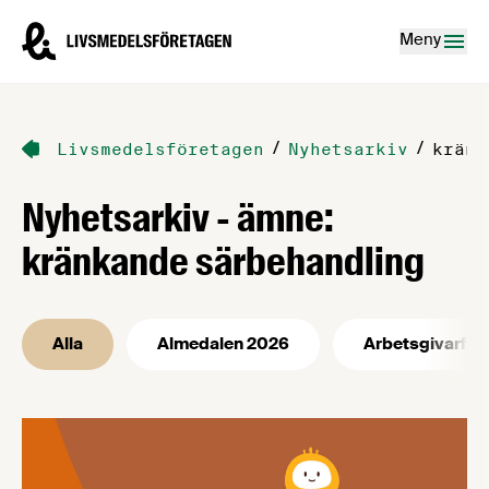
Hoppa till innehåll
Livsmedelsföretagen – till startsidan
Meny
/
/
Livsmedelsföretagen
Nyhetsarkiv
kränk
Nyhetsarkiv - ämne:
kränkande särbehandling
Alla
Almedalen 2026
Arbetsgivarfrå