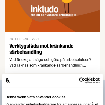
25 FEBRUARI 2020
Verktygslåda mot kränkande
särbehandling
Vad är okej att säga och göra på arbetsplatsen?
Vad räknas som kränkande särbehandling?
Prevent har tagit fram material som ger kunskap
och praktiska tips för att skapa en arbetsmiljö fri
från kränkningar. Ett av verktygen är Inkludo, ett
spel som under prestigefria former skapar en
Prenumerera på vårt nyhetsbrev
seriös diskussion mellan kollegor om viktiga
Denna webbplats använder cookies
frågor.
Vårt nyhetsbrev kommer ut 3-4 gånger i månaden och
Vi använder enhetsidentifierare för att anpassa innehållet