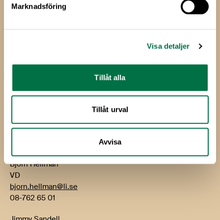
Marknadsföring
Livsmedels­företagen
Livsmedelsföretagen
Visa detaljer
Box 5501
114 85 Stockholm
Tillåt alla
Besök: Storgatan 19
E-post:
info@li.se
Tillåt urval
Telefon: 08-762 65 00
Kontakt
Avvisa
Björn Hellman
VD
bjorn.hellman@li.se
08-762 65 01
Jimmy Sandell