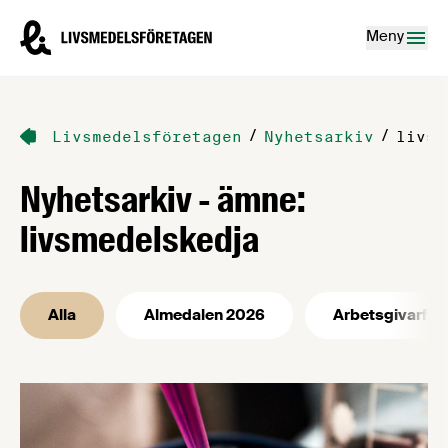
Hoppa till innehåll
Livsmedelsföretagen – till startsidan
Meny
/
/
Livsmedelsföretagen
Nyhetsarkiv
livsm
Nyhetsarkiv - ämne:
livsmedelskedja
Alla
Almedalen 2026
Arbetsgivarfrå