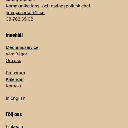
Kommunikations- och näringspolitisk chef
jimmy.sandell@li.se
08-762 65 02
Innehåll
Medlemsservice
Våra frågor
Om oss
Pressrum
Kalender
Kontakt
In English
Följ oss
LinkedIn