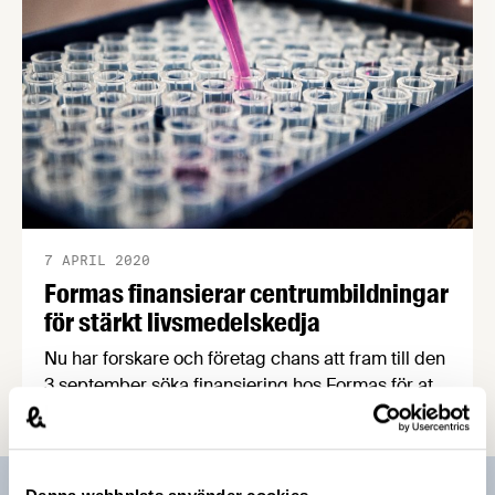
7 APRIL 2020
Formas finansierar centrumbildningar
för stärkt livsmedelskedja
Nu har forskare och företag chans att fram till den
3 september söka finansiering hos Formas för att
gemensamt skapa och driva tvärvetenskapliga
centrumbildningar kring områden som bidrar till
ökad hållbarhet och konkurrenskraft i
livsmedelssystemet. Den 17 april kl 10.00-11.30