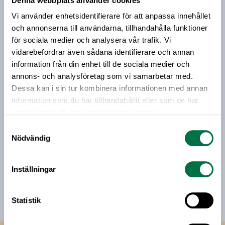
Denna webbplats använder cookies
Prenumerera på vårt nyhetsbrev
arrangerar Formas ett webinarium för dig som vill
Vi använder enhetsidentifierare för att anpassa innehållet
veta mer.
Vårt nyhetsbrev kommer ut 3-4 gånger i månaden och
och annonserna till användarna, tillhandahålla funktioner
riktar sig till alla med ett intresse för
för sociala medier och analysera vår trafik. Vi
livsmedelsföretagande och den svenska
vidarebefordrar även sådana identifierare och annan
livsmedelsbranschen. När du anmäler dig till vårt
information från din enhet till de sociala medier och
nyhetsbrev godkänner du Livsmedelsföretagens
annons- och analysföretag som vi samarbetar med.
hantering av personuppgifter.
Dessa kan i sin tur kombinera informationen med annan
information som du har tillhandahållit eller som de har
samlat in när du har använt deras tjänster.
E-post:
Samtyckesval
Nödvändig
Jag vill få relevant information från Livsmedelsföretagen
till min inkorg. Livsmedelsföretagen ska inte dela eller
Inställningar
sälja min personliga information. Jag kan när som helst
avsluta prenumerationen.
Statistik