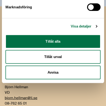
Marknadsföring
Livsmedels­företagen
Visa detaljer
Livsmedelsföretagen
Box 5501
114 85 Stockholm
Tillåt alla
Besök: Storgatan 19
Tillåt urval
E-post:
info@li.se
Telefon: 08-762 65 00
Avvisa
Kontakt
Björn Hellman
VD
bjorn.hellman@li.se
08-762 65 01