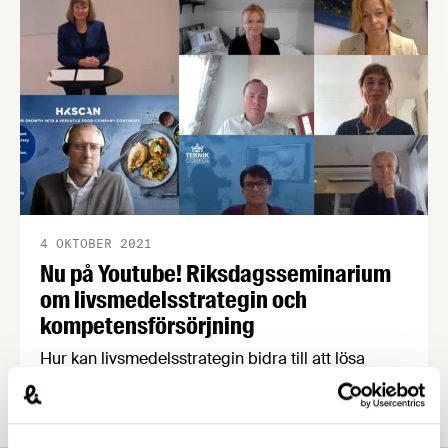
4 OKTOBER 2021
Nu på Youtube! Riksdagsseminarium
om livsmedelsstrategin och
kompetensförsörjning
Hur kan livsmedelsstrategin bidra till att lösa
kompetensförsörjningen inom den svenska
livsmedelsindustrin? Det var en av flera
angelägna frågor som diskuterades på ett digitalt