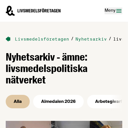
Hoppa till innehåll
Livsmedelsföretagen – till startsidan
Meny
/
/
Livsmedelsföretagen
Nyhetsarkiv
livsm
Nyhetsarkiv - ämne:
livsmedelspolitiska
nätverket
Alla
Almedalen 2026
Arbetsgivarfrå