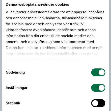
seminarium den 24 september. Nu kan du se hela
Denna webbplats använder cookies
seminariet på Livsmedelsföretagens Youtube-
Prenumerera på vårt nyhetsbrev
Vi använder enhetsidentifierare för att anpassa innehållet
kanal.
och annonserna till användarna, tillhandahålla funktioner
Vårt nyhetsbrev kommer ut 3-4 gånger i månaden och
för sociala medier och analysera vår trafik. Vi
riktar sig till alla med ett intresse för
vidarebefordrar även sådana identifierare och annan
livsmedelsföretagande och den svenska
information från din enhet till de sociala medier och
livsmedelsbranschen. När du anmäler dig till vårt
annons- och analysföretag som vi samarbetar med.
nyhetsbrev godkänner du Livsmedelsföretagens
Dessa kan i sin tur kombinera informationen med annan
hantering av personuppgifter.
information som du har tillhandahållit eller som de har
samlat in när du har använt deras tjänster.
Samtyckesval
E-post:
Nödvändig
Jag vill få relevant information från Livsmedelsföretagen
Inställningar
till min inkorg. Livsmedelsföretagen ska inte dela eller
sälja min personliga information. Jag kan när som helst
avsluta prenumerationen.
Statistik