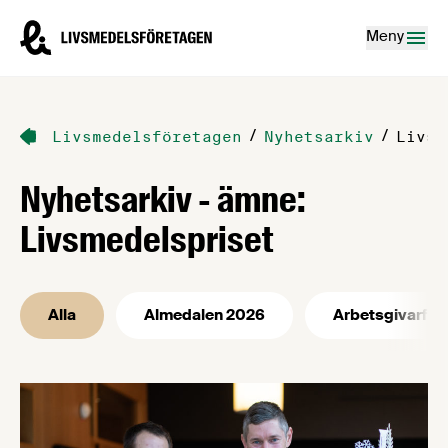
Hoppa till innehåll
Livsmedelsföretagen – till startsidan
Meny
/
/
Livsmedelsföretagen
Nyhetsarkiv
Livsm
Nyhetsarkiv - ämne:
Livsmedelspriset
Alla
Almedalen 2026
Arbetsgivarfrå