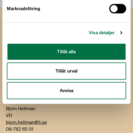
Marknadsföring
Livsmedels­företagen
Visa detaljer
Livsmedelsföretagen
Box 5501
114 85 Stockholm
Tillåt alla
Besök: Storgatan 19
Tillåt urval
E-post:
info@li.se
Telefon: 08-762 65 00
Avvisa
Kontakt
Björn Hellman
VD
bjorn.hellman@li.se
08-762 65 01