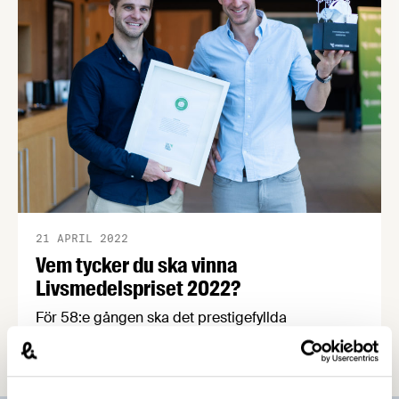
21 APRIL 2022
Vem tycker du ska vinna
Livsmedelspriset 2022?
För 58:e gången ska det prestigefyllda
Livsmedelspriset delas ut och
nomineringsperioden pågår till den 24 april. 2021
års vinnare blev Gårdsfisk som fick priset för sin