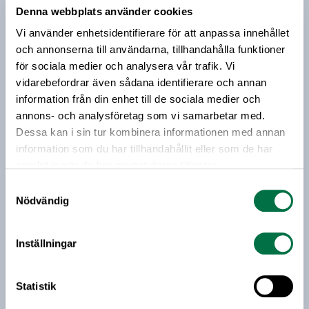
miljövänliga metod att odla fisk. Vem tycker du
Denna webbplats använder cookies
förtjänar årets pris?
Prenumerera på vårt nyhetsbrev
Vi använder enhetsidentifierare för att anpassa innehållet
och annonserna till användarna, tillhandahålla funktioner
Vårt nyhetsbrev kommer ut 3-4 gånger i månaden och
för sociala medier och analysera vår trafik. Vi
riktar sig till alla med ett intresse för
vidarebefordrar även sådana identifierare och annan
livsmedelsföretagande och den svenska
information från din enhet till de sociala medier och
livsmedelsbranschen. När du anmäler dig till vårt
annons- och analysföretag som vi samarbetar med.
nyhetsbrev godkänner du Livsmedelsföretagens
Dessa kan i sin tur kombinera informationen med annan
hantering av personuppgifter.
information som du har tillhandahållit eller som de har
samlat in när du har använt deras tjänster.
Samtyckesval
E-post:
Nödvändig
Jag vill få relevant information från Livsmedelsföretagen
Inställningar
till min inkorg. Livsmedelsföretagen ska inte dela eller
sälja min personliga information. Jag kan när som helst
avsluta prenumerationen.
Statistik