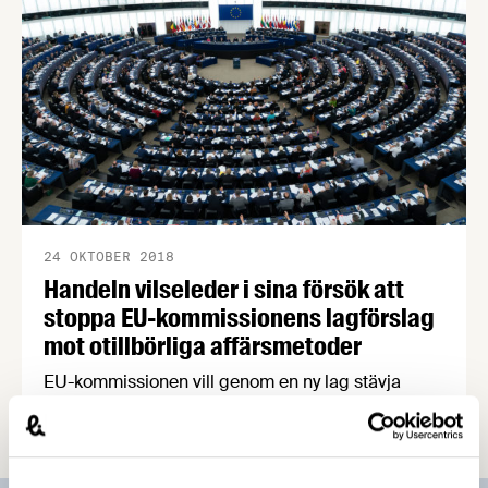
24 OKTOBER 2018
Handeln vilseleder i sina försök att
stoppa EU-kommissionens lagförslag
mot otillbörliga affärsmetoder
EU-kommissionen vill genom en ny lag stävja
otillbörliga affärsmetoder som missgynnar mindre
livsmedelsleverantörer. Handeln och ett antal
djurrättsorganisationer utnyttjar nu ett
ändringsförslag från en enskild