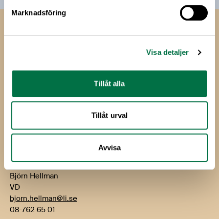
Marknadsföring
Livsmedels­företagen
Livsmedelsföretagen
Visa detaljer
Box 5501
114 85 Stockholm
Tillåt alla
Besök: Storgatan 19
Tillåt urval
E-post:
info@li.se
Telefon: 08-762 65 00
Avvisa
Kontakt
Björn Hellman
VD
bjorn.hellman@li.se
08-762 65 01