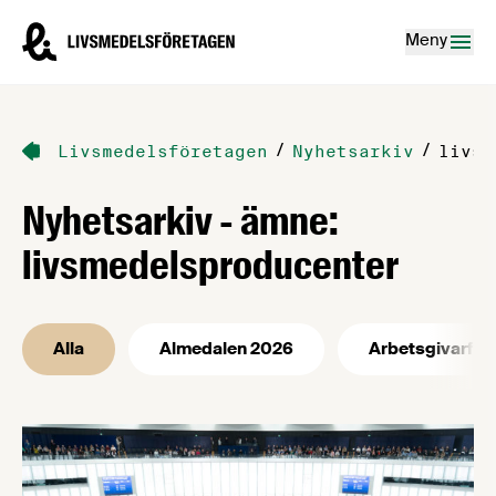
Hoppa till innehåll
Livsmedelsföretagen – till startsidan
Meny
/
/
Livsmedelsföretagen
Nyhetsarkiv
livsm
Nyhetsarkiv - ämne:
livsmedelsproducenter
Alla
Almedalen 2026
Arbetsgivarfrå