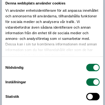
Denna webbplats använder cookies
parlamentsledamot för att bilda opinion mot EU-
Prenumerera på vårt nyhetsbrev
kommissionens ursprungliga lagförslag. Vi bad
Vi använder enhetsidentifierare för att anpassa innehållet
Rasmus Bäckström på Livsmedelsföretagen
och annonserna till användarna, tillhandahålla funktioner
Vårt nyhetsbrev kommer ut 3-4 gånger i månaden och
förklara vad som egentligen pågår i Bryssel.
för sociala medier och analysera vår trafik. Vi
riktar sig till alla med ett intresse för
vidarebefordrar även sådana identifierare och annan
livsmedelsföretagande och den svenska
information från din enhet till de sociala medier och
livsmedelsbranschen. När du anmäler dig till vårt
annons- och analysföretag som vi samarbetar med.
nyhetsbrev godkänner du Livsmedelsföretagens
Dessa kan i sin tur kombinera informationen med annan
hantering av personuppgifter.
information som du har tillhandahållit eller som de har
samlat in när du har använt deras tjänster.
Samtyckesval
E-post:
Nödvändig
Jag vill få relevant information från Livsmedelsföretagen
till min inkorg. Livsmedelsföretagen ska inte dela eller
Inställningar
sälja min personliga information. Jag kan när som helst
avsluta prenumerationen.
Statistik