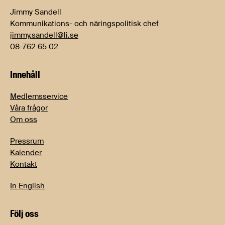
Jimmy Sandell
Kommunikations- och näringspolitisk chef
jimmy.sandell@li.se
08-762 65 02
Innehåll
Medlemsservice
Våra frågor
Om oss
Pressrum
Kalender
Kontakt
In English
Följ oss