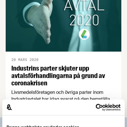
20 MARS 2020
Industrins parter skjuter upp
avtalsförhandlingarna på grund av
coronakrisen
Livsmedelsföretagen och övriga parter inom
Industriavtalet har idag svarat på den hemställan
vi mottog igår från De Opartiska ordförandena
inom Industriavtalet. Parterna har i enlighet med
hemställan enats om att ajournera
förhandlingarna och att förlänga kollektivavtalens