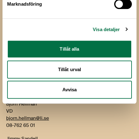
Marknadsföring
Livsmedels­företagen
Livsmedelsföretagen
Visa detaljer
Box 5501
114 85 Stockholm
Tillåt alla
Besök: Storgatan 19
E-post:
info@li.se
Tillåt urval
Telefon: 08-762 65 00
Kontakt
Avvisa
Björn Hellman
VD
bjorn.hellman@li.se
08-762 65 01
Jimmy Sandell