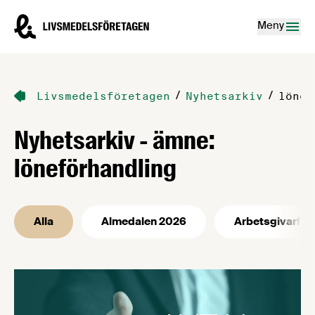
Hoppa till innehåll
Livsmedelsföretagen – till startsidan
Meny
/
/
Livsmedelsföretagen
Nyhetsarkiv
lönef
Nyhetsarkiv - ämne:
löneförhandling
Alla
Almedalen 2026
Arbetsgivarfrå