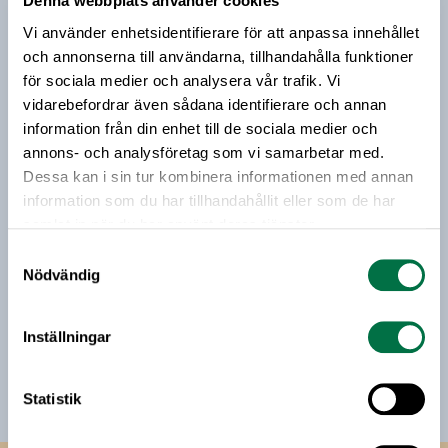
Denna webbplats använder cookies
Prenumerera på vårt nyhetsbrev
giltighetstid inom industrin till den 31 oktober
Vi använder enhetsidentifierare för att anpassa innehållet
2020.
Vårt nyhetsbrev kommer ut 3-4 gånger i månaden och
och annonserna till användarna, tillhandahålla funktioner
riktar sig till alla med ett intresse för
för sociala medier och analysera vår trafik. Vi
livsmedelsföretagande och den svenska
vidarebefordrar även sådana identifierare och annan
livsmedelsbranschen. När du anmäler dig till vårt
information från din enhet till de sociala medier och
nyhetsbrev godkänner du Livsmedelsföretagens
annons- och analysföretag som vi samarbetar med.
hantering av personuppgifter.
Dessa kan i sin tur kombinera informationen med annan
information som du har tillhandahållit eller som de har
samlat in när du har använt deras tjänster.
E-post:
Samtyckesval
Nödvändig
Jag vill få relevant information från Livsmedelsföretagen
till min inkorg. Livsmedelsföretagen ska inte dela eller
Inställningar
sälja min personliga information. Jag kan när som helst
avsluta prenumerationen.
Statistik