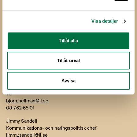
Livsmedelsföretagen
Box 5501
Visa detaljer
114 85 Stockholm
Besök: Storgatan 19
Tillåt alla
E-post:
info@li.se
Telefon: 08-762 65 00
Tillåt urval
Kontakt
Avvisa
Björn Hellman
VD
bjorn.hellman@li.se
08-762 65 01
Jimmy Sandell
Kommunikations- och näringspolitisk chef
jimmy.sandell@li.se