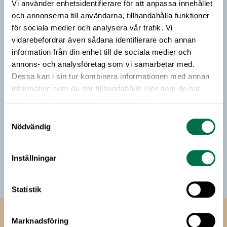
Vårt nyhetsbrev kommer ut 3-4 gånger i månaden och
Vi använder enhetsidentifierare för att anpassa innehållet
riktar sig till alla med ett intresse för
och annonserna till användarna, tillhandahålla funktioner
livsmedelsföretagande och den svenska
för sociala medier och analysera vår trafik. Vi
livsmedelsbranschen. När du anmäler dig till vårt
vidarebefordrar även sådana identifierare och annan
nyhetsbrev godkänner du Livsmedelsföretagens
information från din enhet till de sociala medier och
hantering av personuppgifter.
annons- och analysföretag som vi samarbetar med.
Dessa kan i sin tur kombinera informationen med annan
information som du har tillhandahållit eller som de har
E-post:
samlat in när du har använt deras tjänster.
Samtyckesval
Nödvändig
Jag vill få relevant information från Livsmedelsföretagen
till min inkorg. Livsmedelsföretagen ska inte dela eller
sälja min personliga information. Jag kan när som helst
Inställningar
avsluta prenumerationen.
Statistik
Livsmedels­företagen
Marknadsföring