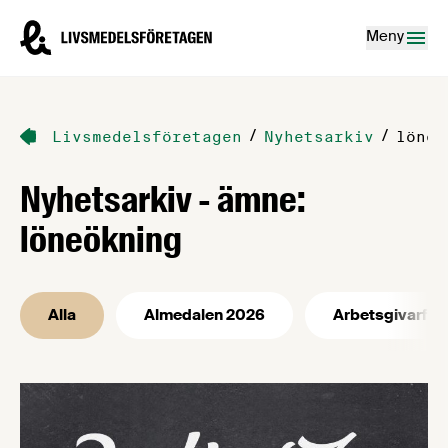
Hoppa till innehåll
Livsmedelsföretagen – till startsidan
Meny
/
/
Livsmedelsföretagen
Nyhetsarkiv
löneö
Nyhetsarkiv - ämne:
löneökning
Alla
Almedalen 2026
Arbetsgivarfrå