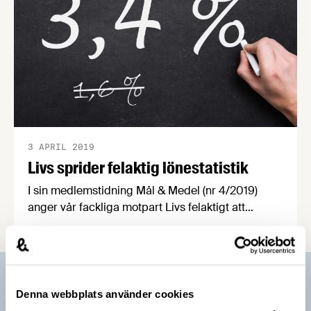
3 APRIL 2019
Livs sprider felaktig lönestatistik
I sin medlemstidning Mål & Medel (nr 4/2019)
anger vår fackliga motpart Livs felaktigt att
lönerna i snitt bara höjts med 1,6 procent. Enligt
den partsgemensamma lönestatistiken är den
korrekta siffran 3,4 procent, dvs en bra bit över
löneökningen på två procent som fack och
Prenumerera på vårt nyhetsbrev
arbetsgivare kommit överens om.
Denna webbplats använder cookies