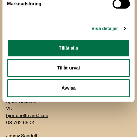
Marknadsföring
Livsmedels­företagen
Livsmedelsföretagen
Visa detaljer
Box 5501
114 85 Stockholm
Tillåt alla
Besök: Storgatan 19
E-post:
info@li.se
Tillåt urval
Telefon: 08-762 65 00
Kontakt
Avvisa
Björn Hellman
VD
bjorn.hellman@li.se
08-762 65 01
Jimmy Sandell