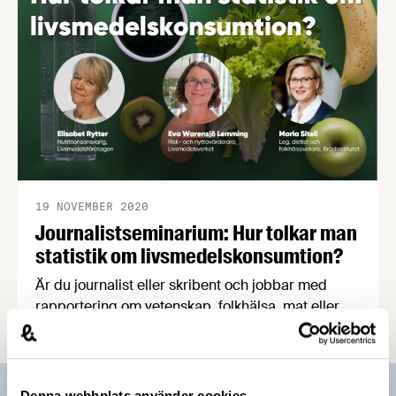
19 NOVEMBER 2020
Journalistseminarium: Hur tolkar man
statistik om livsmedelskonsumtion?
Är du journalist eller skribent och jobbar med
rapportering om vetenskap, folkhälsa, mat eller
dryck? I sådana fall har vi ett perfekt digitalt
seminarium för dig den 4 december, som kommer
att vara fullt av tips och tricks som gör ditt jobb
lättare. Dessutom presenterar vi en rykande färsk
Denna webbplats använder cookies