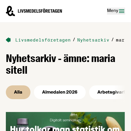
Hoppa till innehåll
Livsmedelsföretagen – till startsidan
Meny
/
/
Livsmedelsföretagen
Nyhetsarkiv
maria
Nyhetsarkiv - ämne: maria
sitell
Alla
Almedalen 2026
Arbetsgivarfrå