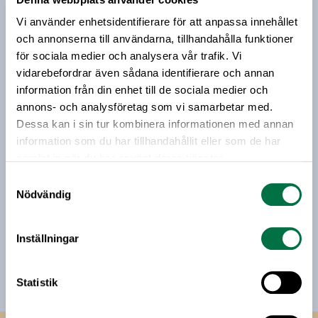
Prenumerera på vårt nyhetsbrev
undersökning om svenskarnas syn på mat och
Vi använder enhetsidentifierare för att anpassa innehållet
hälsa.
Vårt nyhetsbrev kommer ut 3-4 gånger i månaden och
och annonserna till användarna, tillhandahålla funktioner
riktar sig till alla med ett intresse för
för sociala medier och analysera vår trafik. Vi
livsmedelsföretagande och den svenska
vidarebefordrar även sådana identifierare och annan
livsmedelsbranschen. När du anmäler dig till vårt
information från din enhet till de sociala medier och
nyhetsbrev godkänner du Livsmedelsföretagens
annons- och analysföretag som vi samarbetar med.
hantering av personuppgifter.
Dessa kan i sin tur kombinera informationen med annan
information som du har tillhandahållit eller som de har
samlat in när du har använt deras tjänster.
E-post:
Samtyckesval
Nödvändig
Jag vill få relevant information från Livsmedelsföretagen
till min inkorg. Livsmedelsföretagen ska inte dela eller
Inställningar
sälja min personliga information. Jag kan när som helst
avsluta prenumerationen.
Statistik