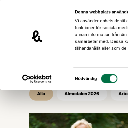
Hoppa till innehåll
Livsmedelsföretagen – till startsidan
Denna webbplats använde
Vi använder enhetsidentifie
funktioner för sociala medi
annan information från din
samarbetar med. Dessa kan
/
/
Livsmedelsföretagen
Nyhetsarkiv
tillhandahållit eller som d
Nyhetsarkiv 
Samtyckesval
Nödvändig
Alla
Almedalen 2026
Arbe