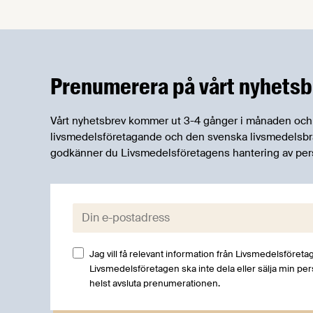
folkbildaren och författaren Mai-Lis
Hellénius. Vi fick tillfälle att intervjua Mai-
Lis om varför hon inriktade sig på
livsstilsmedicin, vilka hälsofaktorer det
pratas för lite om, vad
Prenumerera på vårt nyhetsb
livsmedelsindustrin kan göra för
folkhälsan och mer.
Vårt nyhetsbrev kommer ut 3-4 gånger i månaden och rik
livsmedelsföretagande och den svenska livsmedelsbran
godkänner du Livsmedelsföretagens hantering av per
E-post:
Jag vill få relevant information från Livsmedelsföretag
Livsmedelsföretagen ska inte dela eller sälja min pe
helst avsluta prenumerationen.