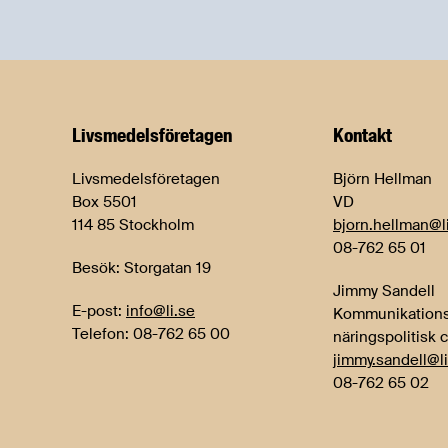
Livsmedels­företagen
Kontakt
Livsmedelsföretagen
Björn Hellman
Box 5501
VD
114 85 Stockholm
bjorn.hellman@l
08-762 65 01
Besök: Storgatan 19
Jimmy Sandell
E-post:
info@li.se
Kommunikations
Telefon: 08-762 65 00
näringspolitisk 
jimmy.sandell@li
08-762 65 02