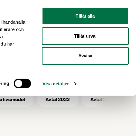
Nyhetsrum
Om oss
Tillåt alla
illhandahålla
ifierare och
Tillåt urval
vi
 du har
Avvisa
ring
Visa detaljer
e livsmedel
Avtal 2023
Avtal 2025