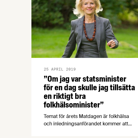
25 APRIL 2019
”Om jag var statsminister
för en dag skulle jag tillsätta
en riktigt bra
folkhälsominister”
Temat för årets Matdagen är folkhälsa
och inledningsanförandet kommer att
hållas av ”livsstilsprofessorn”,