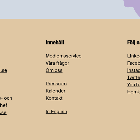
Innehåll
Följ 
Medlemsservice
Linke
Våra frågor
Face
i.se
Om oss
Insta
Twitte
Pressrum
YouT
Kalender
Hemk
- och
Kontakt
chef
In English
.se