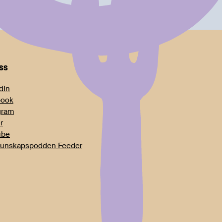
oss
dIn
book
gram
r
ube
unskapspodden Feeder