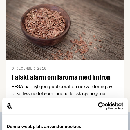
6 DECEMBER 2018
Falskt alarm om farorna med linfrön
EFSA har nyligen publicerat en riskvärdering av
olika livsmedel som innehåller sk cyanogena
glykosider, t ex bittermandlar och linfrön. EFSA:s
slutsats är att det inte finns några allvarliga
hälsorisker. Livsmedelsverket bör nu se över sina
råd om linfrön, där man bland annat avråder helt
Prenumerera på vårt nyhetsbrev
Denna webbplats använder cookies
från att äta krossade linfrön.