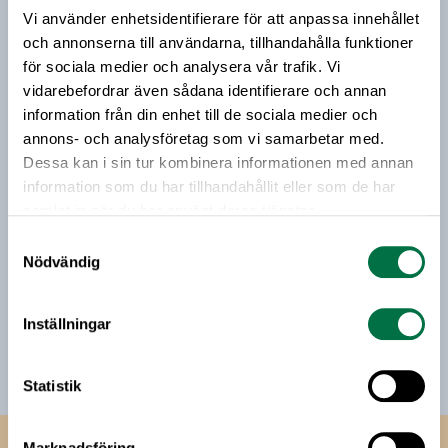
Vi använder enhetsidentifierare för att anpassa innehållet
Vårt nyhetsbrev kommer ut 3-4 gånger i månaden och
och annonserna till användarna, tillhandahålla funktioner
riktar sig till alla med ett intresse för
för sociala medier och analysera vår trafik. Vi
livsmedelsföretagande och den svenska
vidarebefordrar även sådana identifierare och annan
livsmedelsbranschen. När du anmäler dig till vårt
information från din enhet till de sociala medier och
nyhetsbrev godkänner du Livsmedelsföretagens
annons- och analysföretag som vi samarbetar med.
hantering av personuppgifter.
Dessa kan i sin tur kombinera informationen med annan
information som du har tillhandahållit eller som de har
samlat in när du har använt deras tjänster.
E-post:
Samtyckesval
Nödvändig
Jag vill få relevant information från Livsmedelsföretagen
till min inkorg. Livsmedelsföretagen ska inte dela eller
sälja min personliga information. Jag kan när som helst
Inställningar
avsluta prenumerationen.
Statistik
Marknadsföring