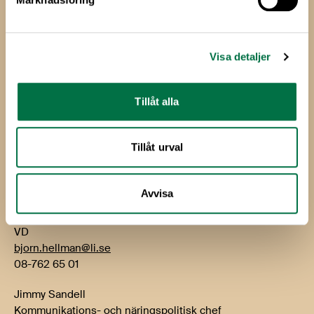
Livsmedels­företagen
Livsmedelsföretagen
Box 5501
Visa detaljer
114 85 Stockholm
Besök: Storgatan 19
Tillåt alla
E-post:
info@li.se
Telefon: 08-762 65 00
Tillåt urval
Kontakt
Avvisa
Björn Hellman
VD
bjorn.hellman@li.se
08-762 65 01
Jimmy Sandell
Kommunikations- och näringspolitisk chef