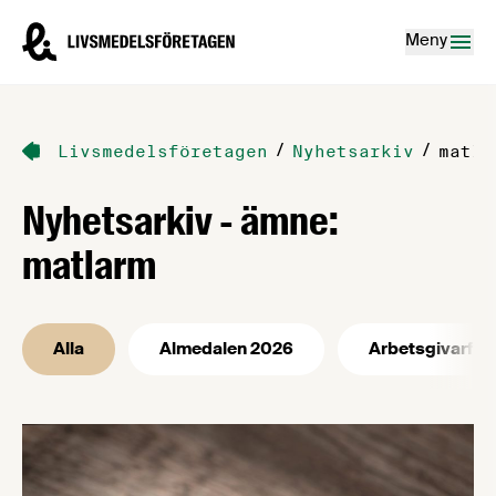
Hoppa till innehåll
Livsmedelsföretagen – till startsidan
Meny
/
/
Livsmedelsföretagen
Nyhetsarkiv
matla
Nyhetsarkiv - ämne:
matlarm
Alla
Almedalen 2026
Arbetsgivarfrå