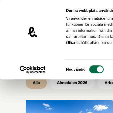
Hoppa till innehåll
Livsmedelsföretagen – till startsidan
Denna webbplats använde
Vi använder enhetsidentifie
funktioner för sociala medi
annan information från din
samarbetar med. Dessa kan
/
/
Livsmedelsföretagen
Nyhetsarkiv
tillhandahållit eller som d
Nyhetsarkiv 
Samtyckesval
Nödvändig
Alla
Almedalen 2026
Arbe