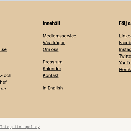
Innehåll
Följ 
Medlemsservice
Linke
Våra frågor
Face
i.se
Om oss
Insta
Twitte
Pressrum
YouT
Kalender
Hemk
- och
Kontakt
chef
In English
.se
Integritetspolicy