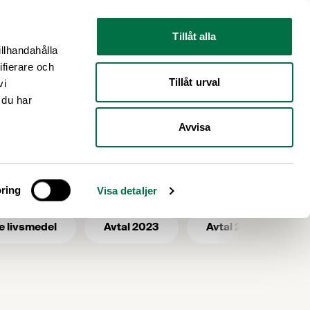
Nyhetsrum
Om oss
Tillåt alla
illhandahålla
ifierare och
Tillåt urval
vi
 du har
Avvisa
riod
ring
Visa detaljer
e livsmedel
Avtal 2023
Avtal 2025