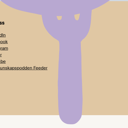
oss
dIn
book
gram
r
ube
unskapspodden Feeder