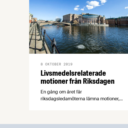
8 OKTOBER 2019
Livsmedelsrelaterade
motioner från Riksdagen
En gång om året får
riksdagsledamöterna lämna motioner,
förslag, om alla frågor som riksdagen
beslutar om. Vår näringspolitiska expert
Patrik Strömer har gått igenom samtliga
3317 motioner och lyft ut de som handlar