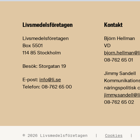
Livsmedels­företagen
Kontakt
Livsmedelsföretagen
Björn Hellman
Box 5501
VD
114 85 Stockholm
bjorn.hellman@l
08-762 65 01
Besök: Storgatan 19
Jimmy Sandell
E-post:
info@li.se
Kommunikations
Telefon: 08-762 65 00
näringspolitisk 
jimmy.sandell@li
08-762 65 02
© 2026 Livsmedelsföretagen
|
Cookies
|