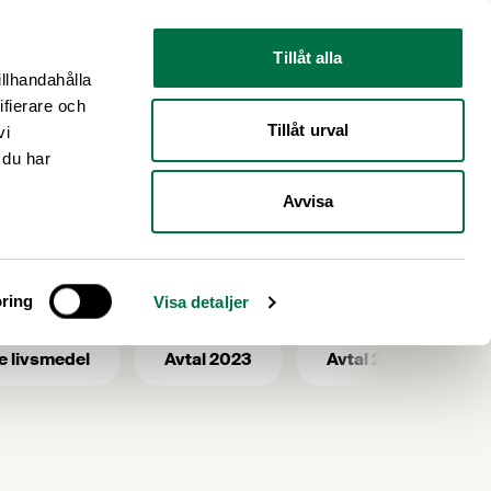
Nyhetsrum
Om oss
Tillåt alla
illhandahålla
ifierare och
Tillåt urval
vi
 du har
Avvisa
ring
Visa detaljer
e livsmedel
Avtal 2023
Avtal 2025