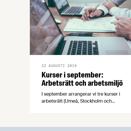
22 AUGUSTI 2019
Kurser i september:
Arbetsrätt och arbetsmiljö
I september arrangerar vi tre kurser i
arbetsrätt (Umeå, Stockholm och
Halmstad) och två arbetsmiljökurser
(Stockholm och Halmstad). Kurserna är
endagskurser och leds av
Livsmedelsföretagens erfarna experter.