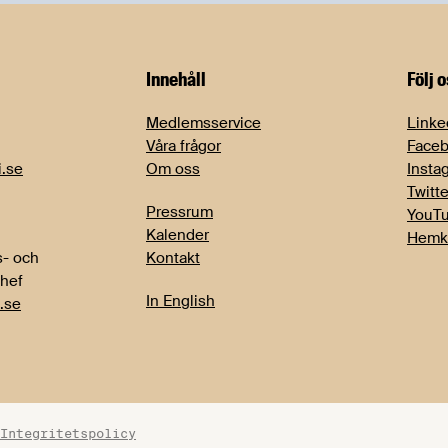
Innehåll
Följ 
Medlemsservice
Linke
Våra frågor
Face
i.se
Om oss
Insta
Twitte
Pressrum
YouT
Kalender
Hemk
- och
Kontakt
chef
In English
.se
Integritetspolicy