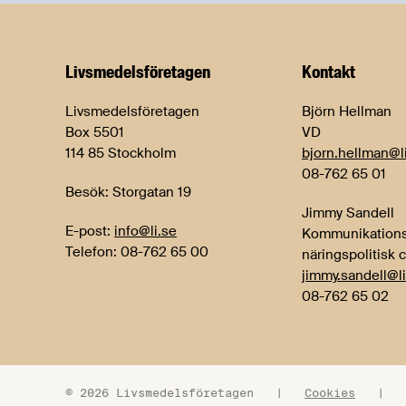
Livsmedels­företagen
Kontakt
Livsmedelsföretagen
Björn Hellman
Box 5501
VD
114 85 Stockholm
bjorn.hellman@l
08-762 65 01
Besök: Storgatan 19
Jimmy Sandell
E-post:
info@li.se
Kommunikations
Telefon: 08-762 65 00
näringspolitisk 
jimmy.sandell@li
08-762 65 02
© 2026 Livsmedelsföretagen
|
Cookies
|