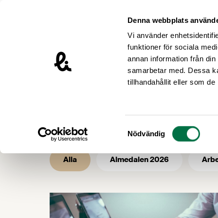
Hoppa till innehåll
Livsmedelsföretagen – till startsidan
Denna webbplats använde
Vi använder enhetsidentifie
funktioner för sociala medi
annan information från din
samarbetar med. Dessa kan
/
/
Livsmedelsföretagen
Nyhetsarkiv
tillhandahållit eller som d
Nyhetsarkiv 
Samtyckesval
Nödvändig
Alla
Almedalen 2026
Arbe