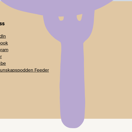
oss
dIn
book
gram
r
ube
unskapspodden Feeder