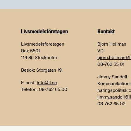
Livsmedels­företagen
Kontakt
Livsmedelsföretagen
Björn Hellman
Box 5501
VD
114 85 Stockholm
bjorn.hellman@l
08-762 65 01
Besök: Storgatan 19
Jimmy Sandell
E-post:
info@li.se
Kommunikations
Telefon: 08-762 65 00
näringspolitisk 
jimmy.sandell@li
08-762 65 02