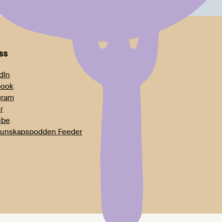
oss
dIn
book
gram
r
ube
unskapspodden Feeder