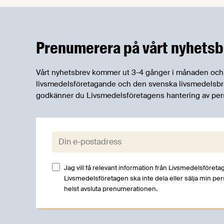
från olika delar av förordningarna till en
samlad och översiktlig beskrivning.
Prenumerera på vårt nyhetsb
Vårt nyhetsbrev kommer ut 3-4 gånger i månaden och rik
livsmedelsföretagande och den svenska livsmedelsbran
godkänner du Livsmedelsföretagens hantering av per
E-post:
Jag vill få relevant information från Livsmedelsföretag
Livsmedelsföretagen ska inte dela eller sälja min pe
helst avsluta prenumerationen.