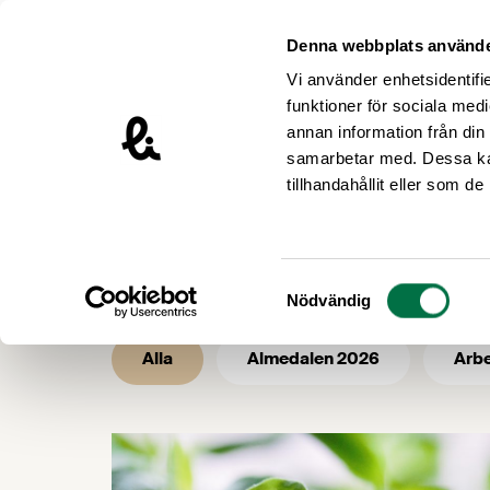
Hoppa till innehåll
Livsmedelsföretagen – till startsidan
Denna webbplats använde
Vi använder enhetsidentifie
funktioner för sociala medi
annan information från din
samarbetar med. Dessa kan
/
/
Livsmedelsföretagen
Nyhetsarkiv
tillhandahållit eller som d
Nyhetsarkiv - 
Samtyckesval
Nödvändig
Alla
Almedalen 2026
Arbe