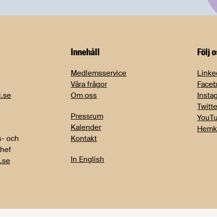
Innehåll
Följ 
Medlemsservice
Linke
Våra frågor
Face
i.se
Om oss
Insta
Twitte
Pressrum
YouT
Kalender
Hemk
- och
Kontakt
chef
In English
.se