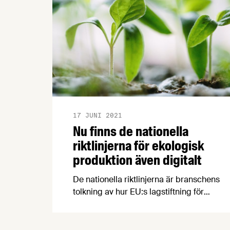
17 JUNI 2021
Nu finns de nationella
riktlinjerna för ekologisk
produktion även digitalt
De nationella riktlinjerna är branschens
tolkning av hur EU:s lagstiftning för
ekologisk produktion ska tillämpas i
svenska förhållanden. Riktlinjerna
sammanför de mest aktuella reglerna