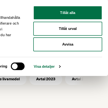
Nyhetsrum
Om oss
Tillåt alla
illhandahålla
ifierare och
Tillåt urval
vi
 du har
Avvisa
iktlinjer
ring
Visa detaljer
e livsmedel
Avtal 2023
Avtal 2025