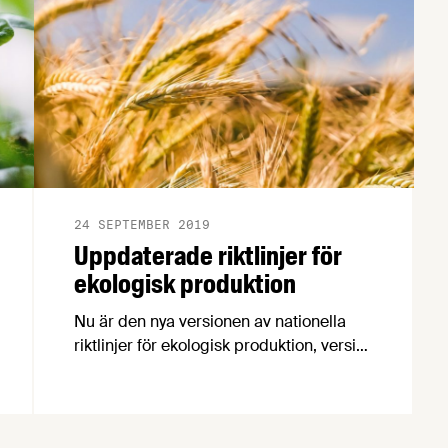
24 SEPTEMBER 2019
Uppdaterade riktlinjer för
ekologisk produktion
Nu är den nya versionen av nationella
riktlinjer för ekologisk produktion, version
5 – 2019, publicerad.
Livsmedelsföretagen och två av våra
medlemsföretag har deltagit i arbetet
med att uppdatera riktlinjerna.