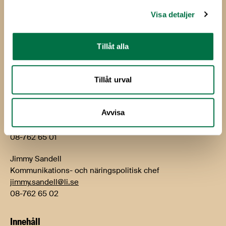
Visa detaljer
Besök: Storgatan 19
E-post:
info@li.se
Tillåt alla
Telefon: 08-762 65 00
Kontakt
Tillåt urval
Björn Hellman
Avvisa
VD
bjorn.hellman@li.se
08-762 65 01
Jimmy Sandell
Kommunikations- och näringspolitisk chef
jimmy.sandell@li.se
08-762 65 02
Innehåll