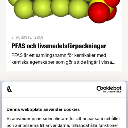
6 AUGUSTI 2019
PFAS och livsmedelsförpackningar
PFAS är ett samlingsnamn för kemikalier med
kemiska egenskaper som gör att de ingår i vissa
förpackningar. Enligt europeiska
livsmedelssäkerhetsmyndigheten EFSA är
exponeringen av perfluorerade
alkylföreningar (PFOS och PFOA) som kommer
Prenumerera på vårt nyhetsbrev
från mat så liten att det tolerabla dagliga intaget
inte överskrids.
Vårt nyhetsbrev kommer ut 3-4 gånger i månaden och
Denna webbplats använder cookies
riktar sig till alla med ett intresse för
Vi använder enhetsidentifierare för att anpassa innehållet
livsmedelsföretagande och den svenska
och annonserna till användarna, tillhandahålla funktioner
livsmedelsbranschen. När du anmäler dig till vårt