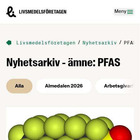
Hoppa till innehåll
Livsmedelsföretagen – till startsidan
Meny
/
/
Livsmedelsföretagen
Nyhetsarkiv
PFAS
Nyhetsarkiv - ämne: PFAS
Alla
Almedalen 2026
Arbetsgivarfrå