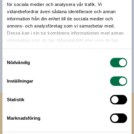
för sociala medier och analysera vår trafik. Vi
nyhetsbrev godkänner du Livsmedelsföretagens
vidarebefordrar även sådana identifierare och annan
hantering av personuppgifter.
information från din enhet till de sociala medier och
annons- och analysföretag som vi samarbetar med.
Dessa kan i sin tur kombinera informationen med annan
E-post:
information som du har tillhandahållit eller som de har
samlat in när du har använt deras tjänster.
Jag vill få relevant information från Livsmedelsföretagen
Samtyckesval
till min inkorg. Livsmedelsföretagen ska inte dela eller
Nödvändig
sälja min personliga information. Jag kan när som helst
avsluta prenumerationen.
Inställningar
Statistik
Livsmedels­företagen
Marknadsföring
Livsmedelsföretagen
Box 5501
114 85 Stockholm