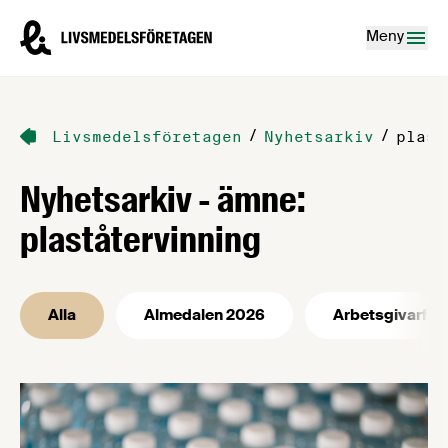
Hoppa till innehåll
Livsmedelsföretagen – till startsidan
Meny
/
/
Livsmedelsföretagen
Nyhetsarkiv
plast
Nyhetsarkiv - ämne:
plaståtervinning
Alla
Almedalen 2026
Arbetsgivarfrå