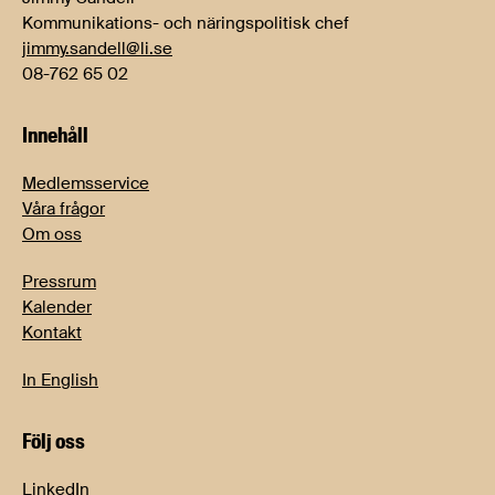
Kommunikations- och näringspolitisk chef
jimmy.sandell@li.se
08-762 65 02
Innehåll
Medlemsservice
Våra frågor
Om oss
Pressrum
Kalender
Kontakt
In English
Följ oss
LinkedIn