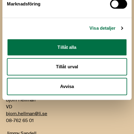
Marknadsföring
Livsmedels­företagen
Livsmedelsföretagen
Visa detaljer
Box 5501
114 85 Stockholm
Tillåt alla
Besök: Storgatan 19
E-post:
info@li.se
Tillåt urval
Telefon: 08-762 65 00
Kontakt
Avvisa
Björn Hellman
VD
bjorn.hellman@li.se
08-762 65 01
Jimmy Sandell