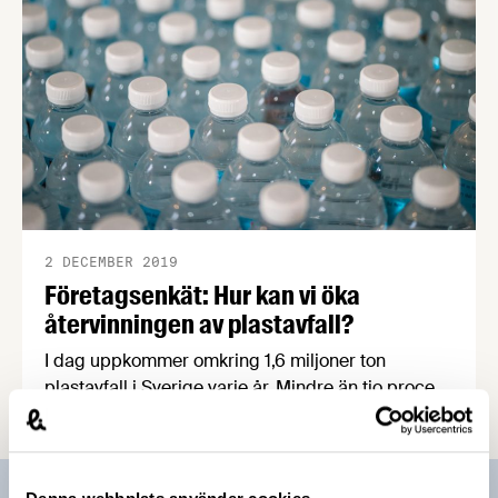
2 DECEMBER 2019
Företagsenkät: Hur kan vi öka
återvinningen av plastavfall?
I dag uppkommer omkring 1,6 miljoner ton
plastavfall i Sverige varje år. Mindre än tio procent
materialåtervinns. Forskningsinstitutet RISE driver
ett projekt med syftet att öka återvinningen av
plastavfall, och nu efterlyser de mer information
från industrin via en enkät som stänger den 20