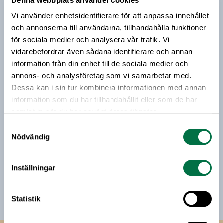
Denna webbplats använder cookies
Prenumerera på vårt nyhetsbrev
december.
Vi använder enhetsidentifierare för att anpassa innehållet
Vårt nyhetsbrev kommer ut 3-4 gånger i månaden och
och annonserna till användarna, tillhandahålla funktioner
riktar sig till alla med ett intresse för
för sociala medier och analysera vår trafik. Vi
livsmedelsföretagande och den svenska
vidarebefordrar även sådana identifierare och annan
livsmedelsbranschen. När du anmäler dig till vårt
information från din enhet till de sociala medier och
nyhetsbrev godkänner du Livsmedelsföretagens
annons- och analysföretag som vi samarbetar med.
hantering av personuppgifter.
Dessa kan i sin tur kombinera informationen med annan
information som du har tillhandahållit eller som de har
samlat in när du har använt deras tjänster.
E-post:
Samtyckesval
Nödvändig
Jag vill få relevant information från Livsmedelsföretagen
till min inkorg. Livsmedelsföretagen ska inte dela eller
Inställningar
sälja min personliga information. Jag kan när som helst
avsluta prenumerationen.
Statistik