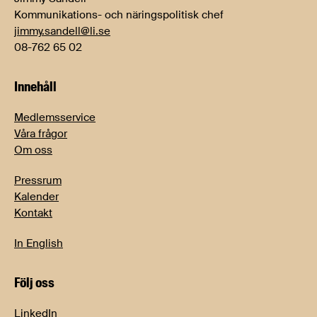
Kommunikations- och näringspolitisk chef
jimmy.sandell@li.se
08-762 65 02
Innehåll
Medlemsservice
Våra frågor
Om oss
Pressrum
Kalender
Kontakt
In English
Följ oss
LinkedIn