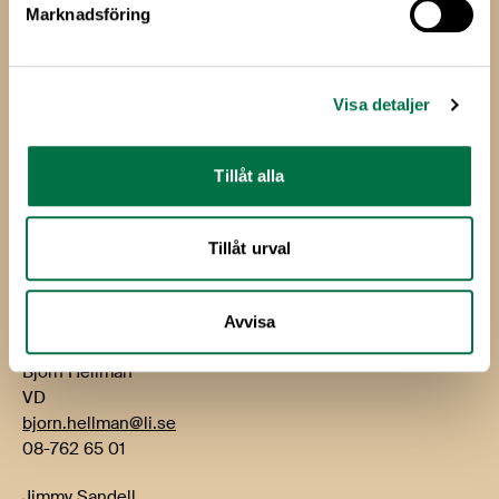
Marknadsföring
Livsmedels­företagen
Livsmedelsföretagen
Visa detaljer
Box 5501
114 85 Stockholm
Tillåt alla
Besök: Storgatan 19
E-post:
info@li.se
Tillåt urval
Telefon: 08-762 65 00
Kontakt
Avvisa
Björn Hellman
VD
bjorn.hellman@li.se
08-762 65 01
Jimmy Sandell