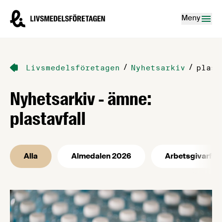
Hoppa till innehåll
Livsmedelsföretagen – till startsidan
Meny
/
/
Livsmedelsföretagen
Nyhetsarkiv
plast
Nyhetsarkiv - ämne:
plastavfall
Alla
Almedalen 2026
Arbetsgivarfrå