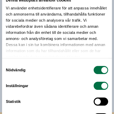
Denna webbplats använder cookies
Prenumerera på vårt nyhetsbrev
december.
Vi använder enhetsidentifierare för att anpassa innehållet
Vårt nyhetsbrev kommer ut 3-4 gånger i månaden och
och annonserna till användarna, tillhandahålla funktioner
riktar sig till alla med ett intresse för
för sociala medier och analysera vår trafik. Vi
livsmedelsföretagande och den svenska
vidarebefordrar även sådana identifierare och annan
livsmedelsbranschen. När du anmäler dig till vårt
information från din enhet till de sociala medier och
nyhetsbrev godkänner du Livsmedelsföretagens
annons- och analysföretag som vi samarbetar med.
hantering av personuppgifter.
Dessa kan i sin tur kombinera informationen med annan
information som du har tillhandahållit eller som de har
samlat in när du har använt deras tjänster.
E-post:
Samtyckesval
Nödvändig
Jag vill få relevant information från Livsmedelsföretagen
till min inkorg. Livsmedelsföretagen ska inte dela eller
Inställningar
sälja min personliga information. Jag kan när som helst
avsluta prenumerationen.
Statistik