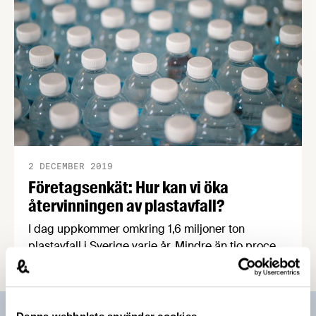
2 DECEMBER 2019
Företagsenkät: Hur kan vi öka
återvinningen av plastavfall?
I dag uppkommer omkring 1,6 miljoner ton
plastavfall i Sverige varje år. Mindre än tio procent
materialåtervinns. Forskningsinstitutet RISE driver
ett projekt med syftet att öka återvinningen av
plastavfall, och nu efterlyser de mer information
från industrin via en enkät som stänger den 20