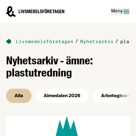
Hoppa till innehåll
Livsmedelsföretagen – till startsidan
Meny
/
/
Livsmedelsföretagen
Nyhetsarkiv
plast
Nyhetsarkiv - ämne:
plastutredning
Alla
Almedalen 2026
Arbetsgivarfrå