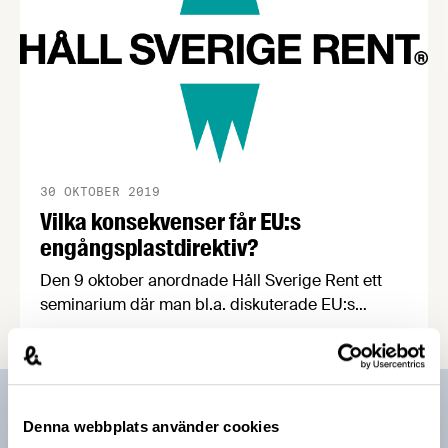
30 OKTOBER 2019
Vilka konsekvenser får EU:s
engångsplastdirektiv?
Den 9 oktober anordnade Håll Sverige Rent ett
seminarium där man bl.a. diskuterade EU:s
plastminskningsdirektiv och hur det kan komma
att påverka livsmedelsbranschen. Vår
näringspolitiska expert Marie Rydén var på plats
och antecknade flitigt.
Prenumerera på vårt nyhetsbrev
Denna webbplats använder cookies