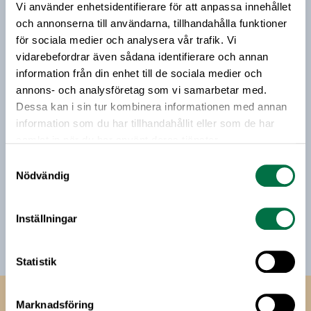
Vi använder enhetsidentifierare för att anpassa innehållet
Vårt nyhetsbrev kommer ut 3-4 gånger i månaden och
riktar sig till alla med ett intresse för
och annonserna till användarna, tillhandahålla funktioner
livsmedelsföretagande och den svenska
för sociala medier och analysera vår trafik. Vi
livsmedelsbranschen. När du anmäler dig till vårt
vidarebefordrar även sådana identifierare och annan
nyhetsbrev godkänner du Livsmedelsföretagens
information från din enhet till de sociala medier och
hantering av personuppgifter.
annons- och analysföretag som vi samarbetar med.
Dessa kan i sin tur kombinera informationen med annan
information som du har tillhandahållit eller som de har
E-post:
samlat in när du har använt deras tjänster.
Samtyckesval
Nödvändig
Jag vill få relevant information från Livsmedelsföretagen
till min inkorg. Livsmedelsföretagen ska inte dela eller
sälja min personliga information. Jag kan när som helst
Inställningar
avsluta prenumerationen.
Statistik
Livsmedels­företagen
Marknadsföring