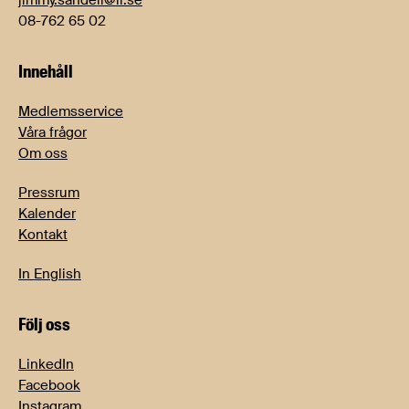
jimmy.sandell@li.se
08-762 65 02
Innehåll
Medlemsservice
Våra frågor
Om oss
Pressrum
Kalender
Kontakt
In English
Följ oss
LinkedIn
Facebook
Instagram