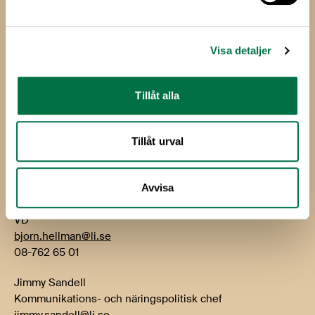
Livsmedelsföretagen
Box 5501
Visa detaljer
114 85 Stockholm
Besök: Storgatan 19
Tillåt alla
E-post:
info@li.se
Telefon: 08-762 65 00
Tillåt urval
Kontakt
Avvisa
Björn Hellman
VD
bjorn.hellman@li.se
08-762 65 01
Jimmy Sandell
Kommunikations- och näringspolitisk chef