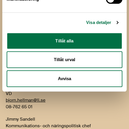
Livsmedels­företagen
Livsmedelsföretagen
Box 5501
Visa detaljer
114 85 Stockholm
Besök: Storgatan 19
Tillåt alla
E-post:
info@li.se
Telefon: 08-762 65 00
Tillåt urval
Kontakt
Avvisa
Björn Hellman
VD
bjorn.hellman@li.se
08-762 65 01
Jimmy Sandell
Kommunikations- och näringspolitisk chef