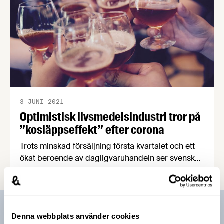
3 JUNI 2021
Optimistisk livsmedelsindustri tror på
”kosläppseffekt” efter corona
Trots minskad försäljning första kvartalet och ett
ökat beroende av dagligvaruhandeln ser svenska
livsmedelsproducenter fram emot ett starkt andra
och tredje kvartal när corona släpper greppet.
Exportmässigt var 2020 ett svagt år, men 6 av 10
företag räknar med ett ökat intresse för svenska
Prenumerera på vårt nyhetsbrev
Denna webbplats använder cookies
livsmedel efter corona. Det visar