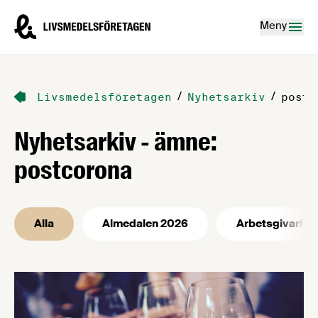
Hoppa till innehåll
Livsmedelsföretagen – till startsidan
Meny
/
/
Livsmedelsföretagen
Nyhetsarkiv
postc
Nyhetsarkiv - ämne:
postcorona
Alla
Almedalen 2026
Arbetsgivarfrå