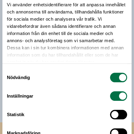
Livsmedelsföretagens senaste konjunkturbrev.
Vi använder enhetsidentifierare för att anpassa innehållet
Vårt nyhetsbrev kommer ut 3-4 gånger i månaden och
och annonserna till användarna, tillhandahålla funktioner
riktar sig till alla med ett intresse för
för sociala medier och analysera vår trafik. Vi
livsmedelsföretagande och den svenska
vidarebefordrar även sådana identifierare och annan
livsmedelsbranschen. När du anmäler dig till vårt
information från din enhet till de sociala medier och
nyhetsbrev godkänner du Livsmedelsföretagens
annons- och analysföretag som vi samarbetar med.
hantering av personuppgifter.
Dessa kan i sin tur kombinera informationen med annan
information som du har tillhandahållit eller som de har
samlat in när du har använt deras tjänster.
E-post:
Samtyckesval
Nödvändig
Jag vill få relevant information från Livsmedelsföretagen
till min inkorg. Livsmedelsföretagen ska inte dela eller
sälja min personliga information. Jag kan när som helst
Inställningar
avsluta prenumerationen.
Statistik
Marknadsföring