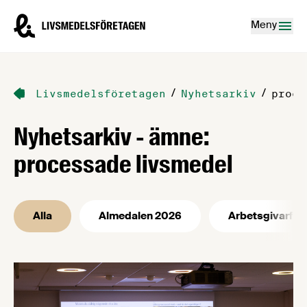
Hoppa till innehåll
Livsmedelsföretagen – till startsidan
Meny
/
/
Livsmedelsföretagen
Nyhetsarkiv
proce
Nyhetsarkiv - ämne:
processade livsmedel
Alla
Almedalen 2026
Arbetsgivarfrå