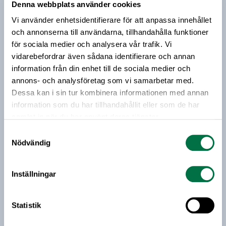
Denna webbplats använder cookies
Prenumerera på vårt nyhetsbrev
Vi använder enhetsidentifierare för att anpassa innehållet
och annonserna till användarna, tillhandahålla funktioner
Vårt nyhetsbrev kommer ut 3-4 gånger i månaden och
för sociala medier och analysera vår trafik. Vi
riktar sig till alla med ett intresse för
vidarebefordrar även sådana identifierare och annan
livsmedelsföretagande och den svenska
information från din enhet till de sociala medier och
livsmedelsbranschen. När du anmäler dig till vårt
annons- och analysföretag som vi samarbetar med.
nyhetsbrev godkänner du Livsmedelsföretagens
Dessa kan i sin tur kombinera informationen med annan
hantering av personuppgifter.
information som du har tillhandahållit eller som de har
samlat in när du har använt deras tjänster.
E-post:
Samtyckesval
Nödvändig
Jag vill få relevant information från Livsmedelsföretagen
till min inkorg. Livsmedelsföretagen ska inte dela eller
Inställningar
sälja min personliga information. Jag kan när som helst
avsluta prenumerationen.
Statistik