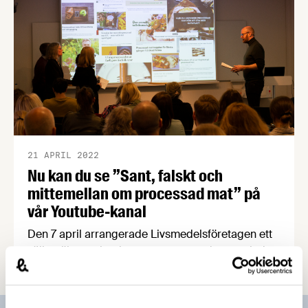
21 APRIL 2022
Nu kan du se ”Sant, falskt och
mittemellan om processad mat” på
vår Youtube-kanal
Den 7 april arrangerade Livsmedelsföretagen ett
välbesökt seminarium om processad mat och den
senaste tidens debatt kring ultraprocessade
livsmedel. Seminariet finns nu tillgängligt på
Livsmedelsföretagens Youtube-kanal.