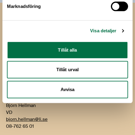
Marknadsföring
Livsmedels­företagen
Livsmedelsföretagen
Visa detaljer
Box 5501
114 85 Stockholm
Tillåt alla
Besök: Storgatan 19
E-post:
info@li.se
Tillåt urval
Telefon: 08-762 65 00
Avvisa
Kontakt
Björn Hellman
VD
bjorn.hellman@li.se
08-762 65 01