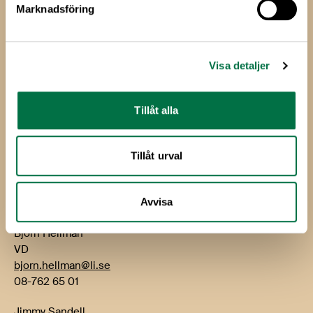
Marknadsföring
Livsmedels­företagen
Livsmedelsföretagen
Visa detaljer
Box 5501
114 85 Stockholm
Tillåt alla
Besök: Storgatan 19
E-post:
info@li.se
Tillåt urval
Telefon: 08-762 65 00
Kontakt
Avvisa
Björn Hellman
VD
bjorn.hellman@li.se
08-762 65 01
Jimmy Sandell