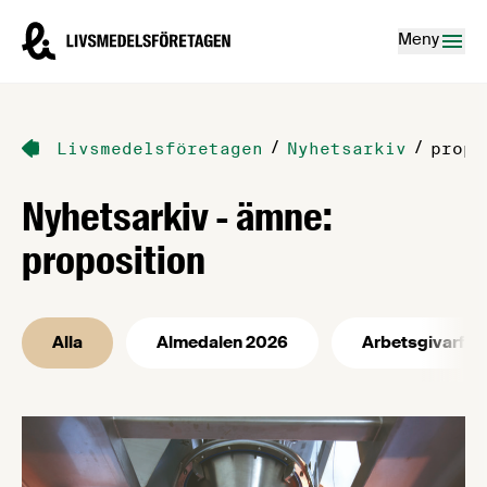
Hoppa till innehåll
Livsmedelsföretagen – till startsidan
Meny
/
/
Livsmedelsföretagen
Nyhetsarkiv
propo
Nyhetsarkiv - ämne:
proposition
Alla
Almedalen 2026
Arbetsgivarfrå