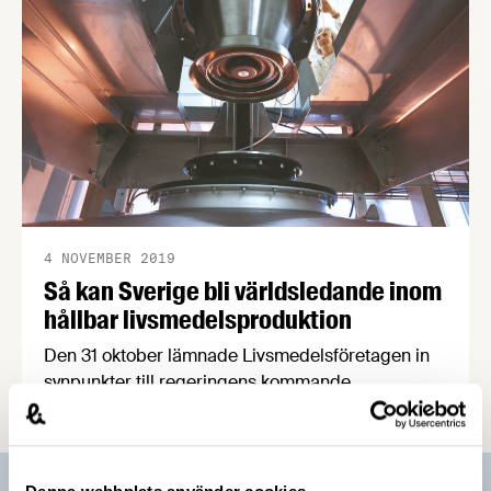
4 NOVEMBER 2019
Så kan Sverige bli världsledande inom
hållbar livsmedelsproduktion
Den 31 oktober lämnade Livsmedelsföretagen in
synpunkter till regeringens kommande
forskningspolitik i form av ett inspel till
forskningspropositionen 2020. Vårt inspel bygger
på åtta konkreta förslag som visar vägen till en
världsledande och hållbar livsmedelsproduktion