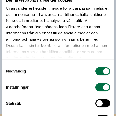
Denna webbplats använder cookies
Prenumerera på vårt nyhetsbrev
genom kraftfulla och innovativt organiserade FoI-
Vi använder enhetsidentifierare för att anpassa innehållet
satsningar.
Vårt nyhetsbrev kommer ut 3-4 gånger i månaden och
och annonserna till användarna, tillhandahålla funktioner
riktar sig till alla med ett intresse för
för sociala medier och analysera vår trafik. Vi
livsmedelsföretagande och den svenska
vidarebefordrar även sådana identifierare och annan
livsmedelsbranschen. När du anmäler dig till vårt
information från din enhet till de sociala medier och
nyhetsbrev godkänner du Livsmedelsföretagens
annons- och analysföretag som vi samarbetar med.
hantering av personuppgifter.
Dessa kan i sin tur kombinera informationen med annan
information som du har tillhandahållit eller som de har
samlat in när du har använt deras tjänster.
E-post:
Samtyckesval
Nödvändig
Jag vill få relevant information från Livsmedelsföretagen
till min inkorg. Livsmedelsföretagen ska inte dela eller
Inställningar
sälja min personliga information. Jag kan när som helst
avsluta prenumerationen.
Statistik