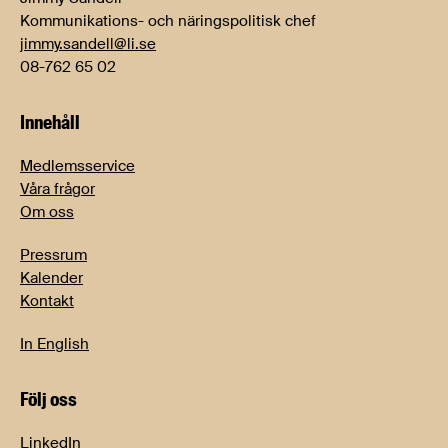
Kommunikations- och näringspolitisk chef
jimmy.sandell@li.se
08-762 65 02
Innehåll
Medlemsservice
Våra frågor
Om oss
Pressrum
Kalender
Kontakt
In English
Följ oss
LinkedIn