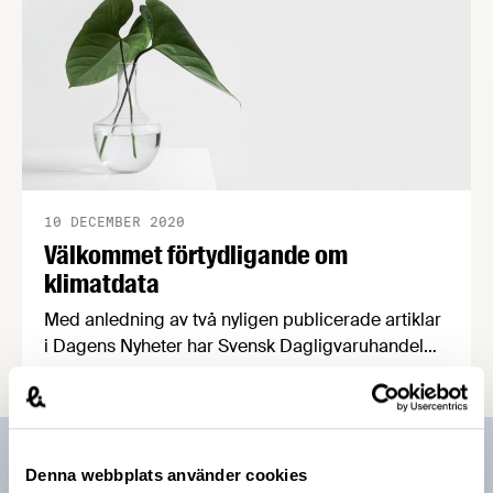
10 DECEMBER 2020
Välkommet förtydligande om
klimatdata
Med anledning av två nyligen publicerade artiklar
i Dagens Nyheter har Svensk Dagligvaruhandel
valt att publicera en text om klimatinformation.
Detta för att räta ut vissa frågetecken och
förtydliga kring ett antal missförstånd i artiklarna.
Ett förtydligande som välkomnas av
Prenumerera på vårt nyhetsbrev
Denna webbplats använder cookies
Livsmedelsföretagen.