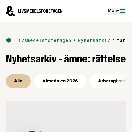
Hoppa till innehåll
Livsmedelsföretagen – till startsidan
Meny
/
/
Livsmedelsföretagen
Nyhetsarkiv
rätte
Nyhetsarkiv - ämne: rättelse
Alla
Almedalen 2026
Arbetsgivarfrå