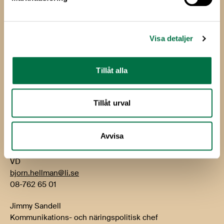
Livsmedels­företagen
Livsmedelsföretagen
Box 5501
Visa detaljer
114 85 Stockholm
Besök: Storgatan 19
Tillåt alla
E-post:
info@li.se
Telefon: 08-762 65 00
Tillåt urval
Kontakt
Avvisa
Björn Hellman
VD
bjorn.hellman@li.se
08-762 65 01
Jimmy Sandell
Kommunikations- och näringspolitisk chef