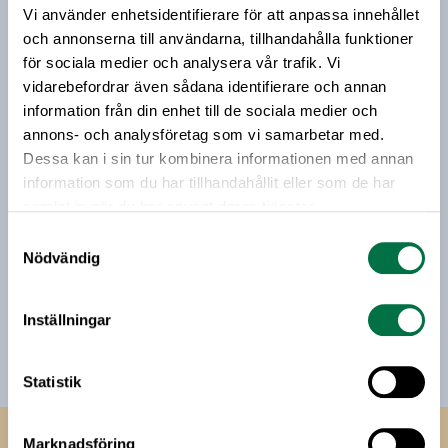
Vi använder enhetsidentifierare för att anpassa innehållet
Vårt nyhetsbrev kommer ut 3-4 gånger i månaden och
och annonserna till användarna, tillhandahålla funktioner
riktar sig till alla med ett intresse för
för sociala medier och analysera vår trafik. Vi
livsmedelsföretagande och den svenska
vidarebefordrar även sådana identifierare och annan
livsmedelsbranschen. När du anmäler dig till vårt
information från din enhet till de sociala medier och
nyhetsbrev godkänner du Livsmedelsföretagens
annons- och analysföretag som vi samarbetar med.
hantering av personuppgifter.
Dessa kan i sin tur kombinera informationen med annan
information som du har tillhandahållit eller som de har
samlat in när du har använt deras tjänster.
E-post:
Samtyckesval
Nödvändig
Jag vill få relevant information från Livsmedelsföretagen
till min inkorg. Livsmedelsföretagen ska inte dela eller
sälja min personliga information. Jag kan när som helst
Inställningar
avsluta prenumerationen.
Statistik
Marknadsföring