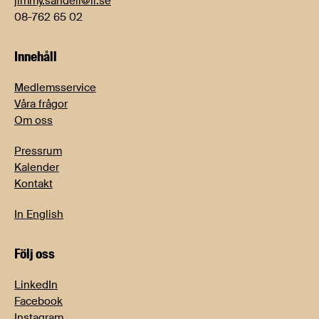
jimmy.sandell@li.se
08-762 65 02
Innehåll
Medlemsservice
Våra frågor
Om oss
Pressrum
Kalender
Kontakt
In English
Följ oss
LinkedIn
Facebook
Instagram