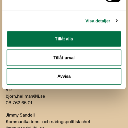
Livsmedelsföretagen
Box 5501
Visa detaljer
114 85 Stockholm
Besök: Storgatan 19
Tillåt alla
E-post:
info@li.se
Telefon: 08-762 65 00
Tillåt urval
Kontakt
Avvisa
Björn Hellman
VD
bjorn.hellman@li.se
08-762 65 01
Jimmy Sandell
Kommunikations- och näringspolitisk chef