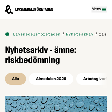
Hoppa till innehåll
Livsmedelsföretagen – till startsidan
Meny
/
/
Livsmedelsföretagen
Nyhetsarkiv
riskb
Nyhetsarkiv - ämne:
riskbedömning
Alla
Almedalen 2026
Arbetsgivarfrå