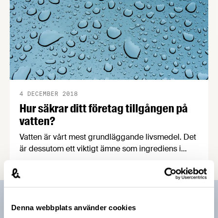
4 DECEMBER 2018
Hur säkrar ditt företag tillgången på
vatten?
Vatten är vårt mest grundläggande livsmedel. Det
är dessutom ett viktigt ämne som ingrediens i
andra livsmedel och för att kunna göra rent vid
tillverkning. Som livsmedelsproducent är det
viktigt att du har en dialog med kommunen om
vattentillgång, skriver Patrik Strömer, ansvarig för
Prenumerera på vårt nyhetsbrev
krisberedskapsfrågor på Livsmedelsföretagen.
Denna webbplats använder cookies