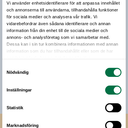
Vi använder enhetsidentifierare för att anpassa innehållet
Vårt nyhetsbrev kommer ut 3-4 gånger i månaden och
och annonserna till användarna, tillhandahålla funktioner
riktar sig till alla med ett intresse för
livsmedelsföretagande och den svenska
för sociala medier och analysera vår trafik. Vi
livsmedelsbranschen. När du anmäler dig till vårt
vidarebefordrar även sådana identifierare och annan
nyhetsbrev godkänner du Livsmedelsföretagens
information från din enhet till de sociala medier och
hantering av personuppgifter.
annons- och analysföretag som vi samarbetar med.
Dessa kan i sin tur kombinera informationen med annan
information som du har tillhandahållit eller som de har
E-post:
samlat in när du har använt deras tjänster.
Samtyckesval
Nödvändig
Jag vill få relevant information från Livsmedelsföretagen
till min inkorg. Livsmedelsföretagen ska inte dela eller
sälja min personliga information. Jag kan när som helst
Inställningar
avsluta prenumerationen.
Statistik
Livsmedels­företagen
Marknadsföring