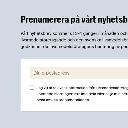
regeringens nionde ändringsbudget
utökas denna rätt ytterligare.
Prenumerera på vårt nyhetsb
Vårt nyhetsbrev kommer ut 3-4 gånger i månaden och rik
livsmedelsföretagande och den svenska livsmedelsbran
godkänner du Livsmedelsföretagens hantering av per
E-post:
Jag vill få relevant information från Livsmedelsföretag
Livsmedelsföretagen ska inte dela eller sälja min pe
helst avsluta prenumerationen.