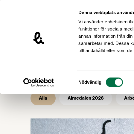
Hoppa till innehåll
Livsmedelsföretagen – till startsidan
Denna webbplats använde
Vi använder enhetsidentifie
funktioner för sociala medi
annan information från din
samarbetar med. Dessa kan
/
/
Livsmedelsföretagen
Nyhetsarkiv
tillhandahållit eller som d
Nyhetsarkiv -
Samtyckesval
Nödvändig
Alla
Almedalen 2026
Arbe