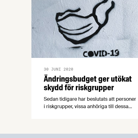
30 JUNI 2020
Ändringsbudget ger utökat
skydd för riskgrupper
Sedan tidigare har beslutats att personer
i riskgrupper, vissa anhöriga till dessa
och föräldrar till nyligen allvarligt sjuka
barn, som helt eller delvis avstår från
förvärvsarbete för att undvika smitta av
covid-19, har rätt till ersättning. I