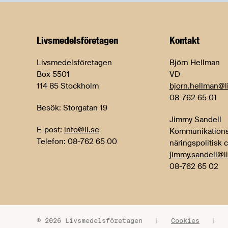
Livsmedels­företagen
Kontakt
Livsmedelsföretagen
Björn Hellman
Box 5501
VD
114 85 Stockholm
bjorn.hellman@l
08-762 65 01
Besök: Storgatan 19
Jimmy Sandell
E-post:
info@li.se
Kommunikations
Telefon: 08-762 65 00
näringspolitisk 
jimmy.sandell@li
08-762 65 02
© 2026 Livsmedelsföretagen
|
Cookies
|