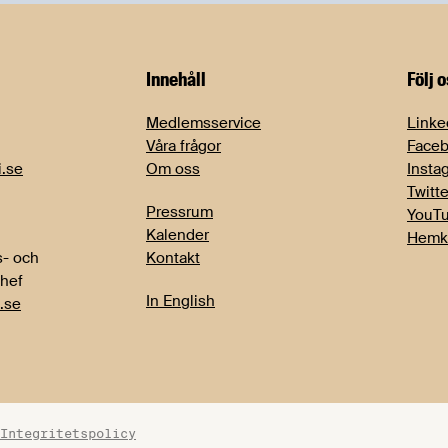
Innehåll
Följ 
Medlemsservice
Linke
Våra frågor
Face
i.se
Om oss
Insta
Twitte
Pressrum
YouT
Kalender
Hemk
- och
Kontakt
chef
In English
.se
Integritetspolicy