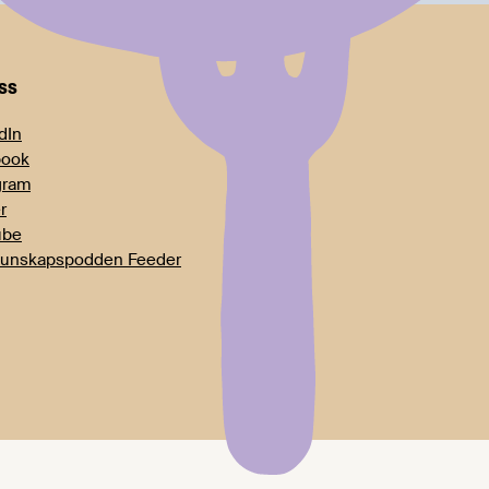
oss
dIn
book
gram
r
ube
unskapspodden Feeder