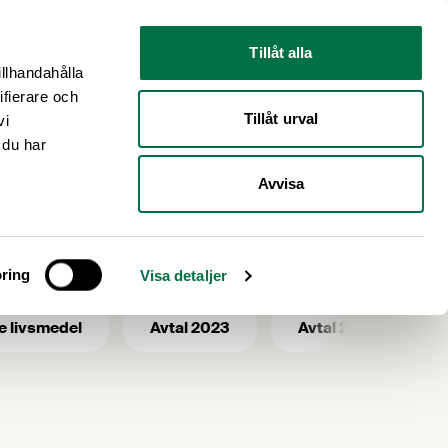
Nyhetsrum
Om oss
Tillåt alla
illhandahålla
ifierare och
Tillåt urval
vi
 du har
Avvisa
ring
Visa detaljer
e livsmedel
Avtal 2023
Avtal 2025