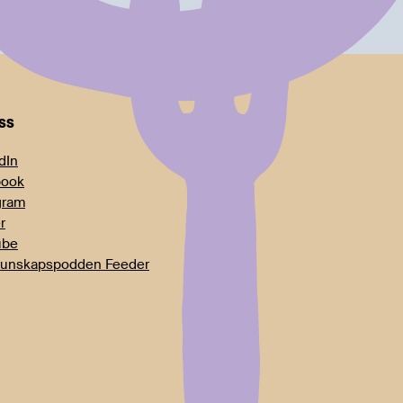
oss
dIn
book
gram
r
ube
unskapspodden Feeder