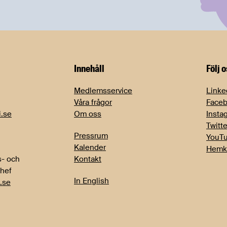
Innehåll
Följ 
Medlemsservice
Linke
Våra frågor
Face
i.se
Om oss
Insta
Twitte
Pressrum
YouT
Kalender
Hemk
- och
Kontakt
chef
In English
.se