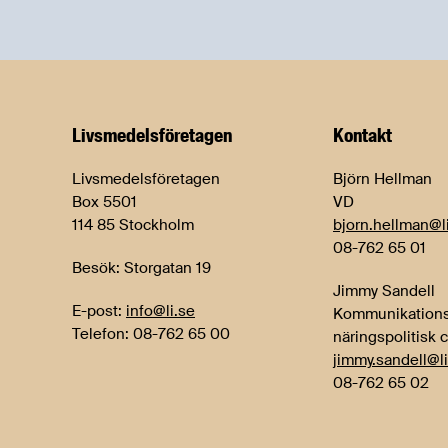
Livsmedels­företagen
Kontakt
Livsmedelsföretagen
Björn Hellman
Box 5501
VD
114 85 Stockholm
bjorn.hellman@l
08-762 65 01
Besök: Storgatan 19
Jimmy Sandell
E-post:
info@li.se
Kommunikations
Telefon: 08-762 65 00
näringspolitisk 
jimmy.sandell@li
08-762 65 02