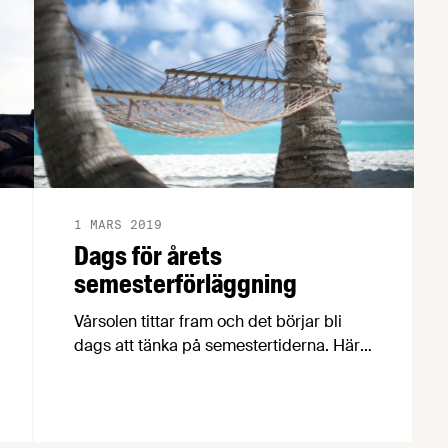
1 MARS 2019
Dags för årets
semesterförläggning
Vårsolen tittar fram och det börjar bli
dags att tänka på semestertiderna. Här
följer kort information och några tips från
vår förhandlingschef Henrik van Rijswijk
om vad du som arbetsgivare borde
tänka på redan nu.