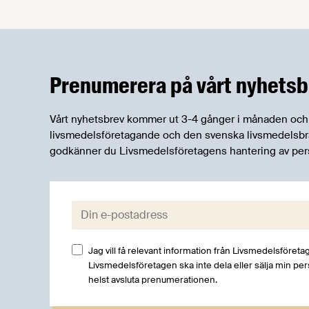
korttidsarbete. Den nya tolkningen
innebär att också betald semester ska
ses som frånvaro och räknas av vid
beräkningen av preliminärt stöd.
Prenumerera på vårt nyhetsb
Vårt nyhetsbrev kommer ut 3-4 gånger i månaden och rik
livsmedelsföretagande och den svenska livsmedelsbran
godkänner du Livsmedelsföretagens hantering av per
E-post:
Jag vill få relevant information från Livsmedelsföretag
Livsmedelsföretagen ska inte dela eller sälja min pe
helst avsluta prenumerationen.