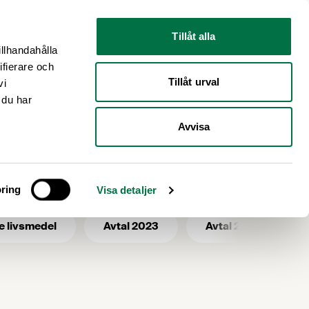
Nyhetsrum
Om oss
Tillåt alla
illhandahålla
ifierare och
Tillåt urval
vi
 du har
Avvisa
ring
Visa detaljer
e livsmedel
Avtal 2023
Avtal 2025