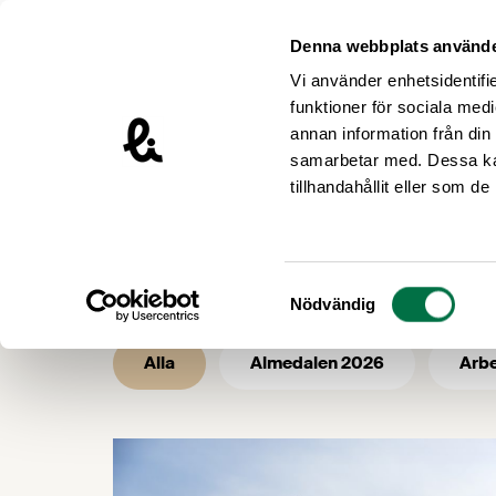
Hoppa till innehåll
Livsmedelsföretagen – till startsidan
Denna webbplats använde
Vi använder enhetsidentifie
funktioner för sociala medi
annan information från din
samarbetar med. Dessa kan
/
/
Livsmedelsföretagen
Nyhetsarkiv
tillhandahållit eller som d
Nyhetsarkiv 
Samtyckesval
Nödvändig
Alla
Almedalen 2026
Arbe