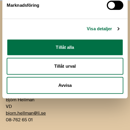
Marknadsföring
Livsmedels­företagen
Livsmedelsföretagen
Visa detaljer
Box 5501
114 85 Stockholm
Tillåt alla
Besök: Storgatan 19
E-post:
info@li.se
Tillåt urval
Telefon: 08-762 65 00
Avvisa
Kontakt
Björn Hellman
VD
bjorn.hellman@li.se
08-762 65 01