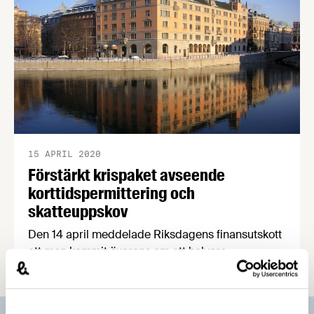
15 APRIL 2020
Förstärkt krispaket avseende
korttidspermittering och
skatteuppskov
Den 14 april meddelade Riksdagens finansutskott
att man kommit överens om att halvera
räntekostnaden för uppskov med
skatteinbetalningar till 3,14 procent. Samma dag
meddelade regeringen att man vill utöka