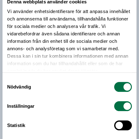
möjligheten till korttidspermittering till 80 %.
Denna webbplats använder cookies
Prenumerera på vårt nyhetsbrev
Livsmedelsföretagen välkomnar ändringarna men
Vi använder enhetsidentifierare för att anpassa innehållet
säger att det är långt ifrån tillräckligt för de
och annonserna till användarna, tillhandahålla funktioner
Vårt nyhetsbrev kommer ut 3-4 gånger i månaden och
krisande företagen.
för sociala medier och analysera vår trafik. Vi
riktar sig till alla med ett intresse för
vidarebefordrar även sådana identifierare och annan
livsmedelsföretagande och den svenska
information från din enhet till de sociala medier och
livsmedelsbranschen. När du anmäler dig till vårt
nyhetsbrev godkänner du Livsmedelsföretagens
annons- och analysföretag som vi samarbetar med.
hantering av personuppgifter.
Dessa kan i sin tur kombinera informationen med annan
information som du har tillhandahållit eller som de har
samlat in när du har använt deras tjänster.
E-post:
Samtyckesval
Nödvändig
Jag vill få relevant information från Livsmedelsföretagen
till min inkorg. Livsmedelsföretagen ska inte dela eller
Inställningar
sälja min personliga information. Jag kan när som helst
avsluta prenumerationen.
Statistik