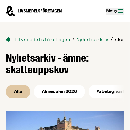
Hoppa till innehåll
Livsmedelsföretagen – till startsidan
Meny
/
/
Livsmedelsföretagen
Nyhetsarkiv
skatt
Nyhetsarkiv - ämne:
skatteuppskov
Alla
Almedalen 2026
Arbetsgivarfrå