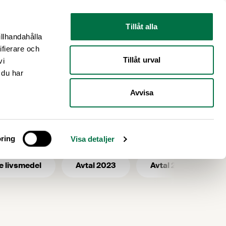
Nyhetsrum
Om oss
Tillåt alla
illhandahålla
ifierare och
Tillåt urval
vi
 du har
Avvisa
ring
Visa detaljer
e livsmedel
Avtal 2023
Avtal 2025