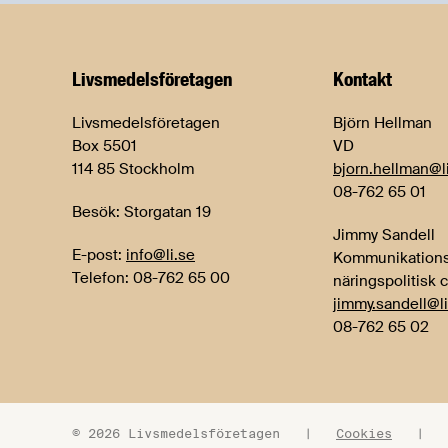
Livsmedels­företagen
Kontakt
Livsmedelsföretagen
Björn Hellman
Box 5501
VD
114 85 Stockholm
bjorn.hellman@l
08-762 65 01
Besök: Storgatan 19
Jimmy Sandell
E-post:
info@li.se
Kommunikations
Telefon: 08-762 65 00
näringspolitisk 
jimmy.sandell@li
08-762 65 02
© 2026 Livsmedelsföretagen
|
Cookies
|