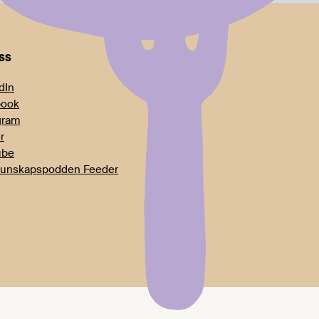
oss
dIn
book
gram
r
ube
unskapspodden Feeder