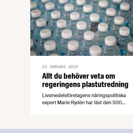
23 JANUARI 2019
Allt du behöver veta om
regeringens plastutredning
Livsmedelsföretagens näringspolitiska
expert Marie Rydén har läst den 500
sidor långa plastutredningen som Åsa
Stenmarck tagit fram till miljöministern.
Marie har identifierat de för
livsmedelsindustrin mest relevanta