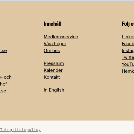
Innehåll
Följ 
Medlemsservice
Linke
Våra frågor
Face
i.se
Om oss
Insta
Twitte
Pressrum
YouT
Kalender
Hemk
- och
Kontakt
chef
In English
.se
Integritetspolicy