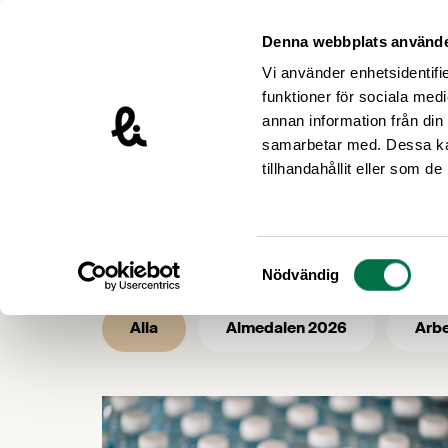
Hoppa till innehåll
Livsmedelsföretagen – till startsidan
Denna webbplats använde
Vi använder enhetsidentifie
funktioner för sociala medi
annan information från din
samarbetar med. Dessa kan
/
/
Livsmedelsföretagen
Nyhetsarkiv
tillhandahållit eller som d
Nyhetsarkiv 
Samtyckesval
Nödvändig
Alla
Almedalen 2026
Arbe