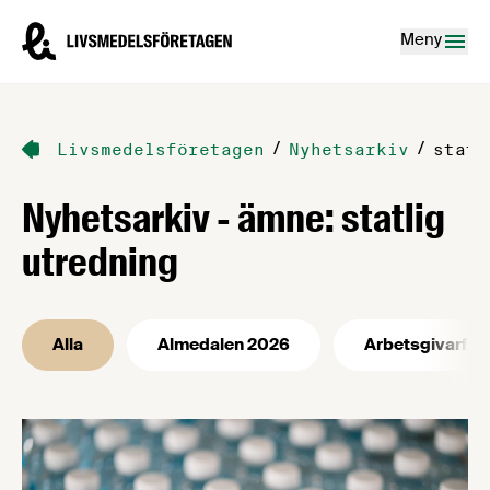
Hoppa till innehåll
Livsmedelsföretagen – till startsidan
Meny
/
/
Livsmedelsföretagen
Nyhetsarkiv
statl
Nyhetsarkiv - ämne: statlig
utredning
Alla
Almedalen 2026
Arbetsgivarfrå