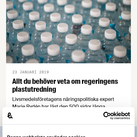
23 JANUARI 2019
Allt du behöver veta om regeringens
plastutredning
Livsmedelsföretagens näringspolitiska expert
Marie Rydén har läst den 500 sidor långa
plastutredningen som Åsa Stenmarck tagit fram
till miljöministern. Marie har identifierat de för
livsmedelsindustrin mest relevanta delarna i
utredningen och sammanfattat dem.