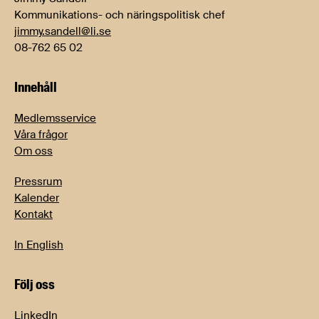
Kommunikations- och näringspolitisk chef
jimmy.sandell@li.se
08-762 65 02
Innehåll
Medlemsservice
Våra frågor
Om oss
Pressrum
Kalender
Kontakt
In English
Följ oss
LinkedIn