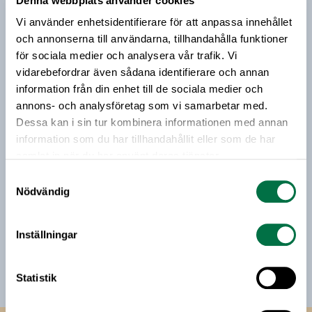
Denna webbplats använder cookies
Prenumerera på vårt nyhetsbrev
Vi använder enhetsidentifierare för att anpassa innehållet
Vårt nyhetsbrev kommer ut 3-4 gånger i månaden och
och annonserna till användarna, tillhandahålla funktioner
riktar sig till alla med ett intresse för
för sociala medier och analysera vår trafik. Vi
livsmedelsföretagande och den svenska
vidarebefordrar även sådana identifierare och annan
livsmedelsbranschen. När du anmäler dig till vårt
information från din enhet till de sociala medier och
nyhetsbrev godkänner du Livsmedelsföretagens
annons- och analysföretag som vi samarbetar med.
hantering av personuppgifter.
Dessa kan i sin tur kombinera informationen med annan
information som du har tillhandahållit eller som de har
samlat in när du har använt deras tjänster.
E-post:
Samtyckesval
Nödvändig
Jag vill få relevant information från Livsmedelsföretagen
till min inkorg. Livsmedelsföretagen ska inte dela eller
Inställningar
sälja min personliga information. Jag kan när som helst
avsluta prenumerationen.
Statistik