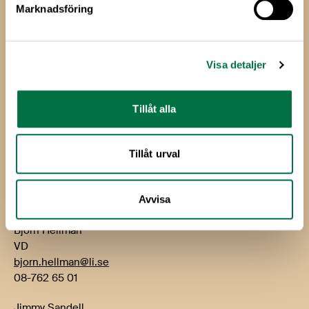
Marknadsföring
Livsmedels­företagen
Livsmedelsföretagen
Visa detaljer
Box 5501
114 85 Stockholm
Tillåt alla
Besök: Storgatan 19
E-post:
info@li.se
Tillåt urval
Telefon: 08-762 65 00
Kontakt
Avvisa
Björn Hellman
VD
bjorn.hellman@li.se
08-762 65 01
Jimmy Sandell