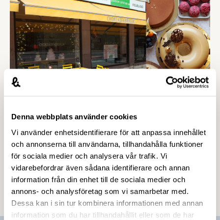
direkta inkomstbortfallsstöd enligt dansk modell,
menar Livsmedelsföretagen.
Denna webbplats använder cookies
7 APRIL 2020
Vi använder enhetsidentifierare för att anpassa innehållet
”Helt oacceptabelt att offentliga
och annonserna till användarna, tillhandahålla funktioner
bolag inte går med på hyresreduktion”
för sociala medier och analysera vår trafik. Vi
vidarebefordrar även sådana identifierare och annan
För att hjälpa krisande småföretag som riskerar
information från din enhet till de sociala medier och
konkurs tar staten halva kostnaden för
annons- och analysföretag som vi samarbetar med.
hyressänkningar på upp till 50 procent av den
Dessa kan i sin tur kombinera informationen med annan
totala hyran. Men trots detta går många
information som du har tillhandahållit eller som de har
hyresvärdar, däribland flera offentligt ägda