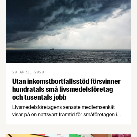
29 APRIL 2020
Utan inkomstbortfallsstöd försvinner
hundratals små livsmedelsföretag
och tusentals jobb
Livsmedelsföretagens senaste medlemsenkät
visar på en nattsvart framtid för småföretagen i
svensk livsmedelsindustri. Om bagerier,
konditorier och andra småskaliga
livsmedelsproducenter ska kunna räddas krävs