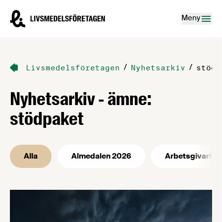
Hoppa till innehåll
Livsmedelsföretagen – till startsidan
Meny
/
/
Livsmedelsföretagen
Nyhetsarkiv
stödp
Nyhetsarkiv - ämne:
stödpaket
Alla
Almedalen 2026
Arbetsgivarfrå